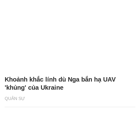
Khoảnh khắc lính dù Nga bắn hạ UAV
'khủng' của Ukraine
QUÂN SỰ