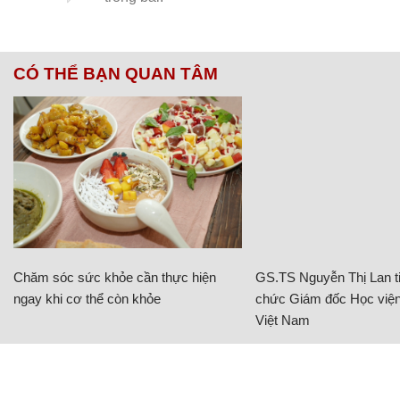
CÓ THỂ BẠN QUAN TÂM
Chăm sóc sức khỏe cần thực hiện
GS.TS Nguyễn Thị Lan ti
ngay khi cơ thể còn khỏe
chức Giám đốc Học viện
Việt Nam