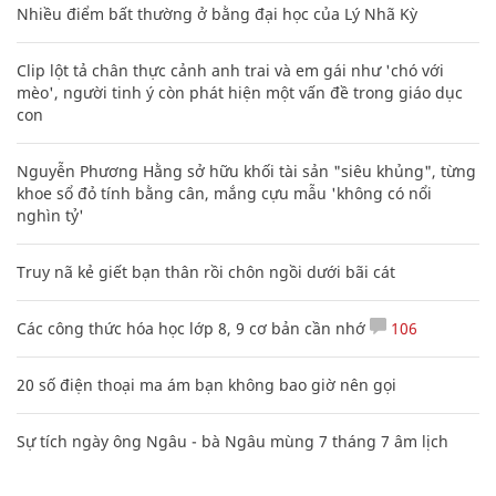
Nhiều điểm bất thường ở bằng đại học của Lý Nhã Kỳ
Clip lột tả chân thực cảnh anh trai và em gái như 'chó với
mèo', người tinh ý còn phát hiện một vấn đề trong giáo dục
con
Nguyễn Phương Hằng sở hữu khối tài sản "siêu khủng", từng
khoe sổ đỏ tính bằng cân, mắng cựu mẫu 'không có nổi
nghìn tỷ'
Truy nã kẻ giết bạn thân rồi chôn ngồi dưới bãi cát
Các công thức hóa học lớp 8, 9 cơ bản cần nhớ
106
20 số điện thoại ma ám bạn không bao giờ nên gọi
Sự tích ngày ông Ngâu - bà Ngâu mùng 7 tháng 7 âm lịch