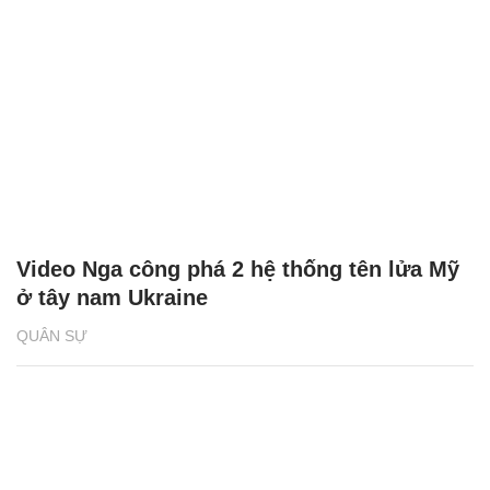
Video Nga công phá 2 hệ thống tên lửa Mỹ
ở tây nam Ukraine
QUÂN SỰ