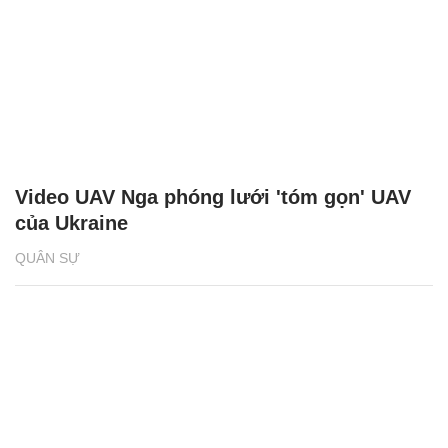
Video UAV Nga phóng lưới 'tóm gọn' UAV
của Ukraine
QUÂN SỰ