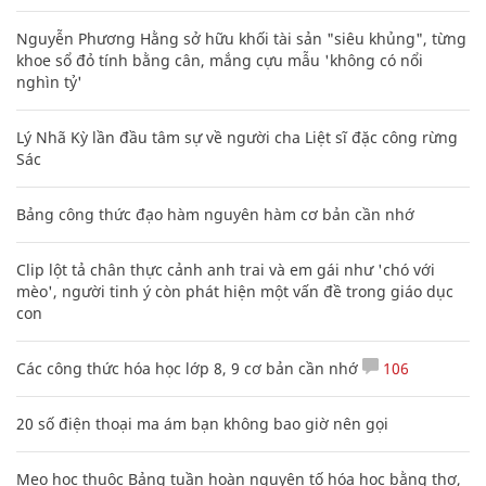
Nguyễn Phương Hằng sở hữu khối tài sản "siêu khủng", từng
khoe sổ đỏ tính bằng cân, mắng cựu mẫu 'không có nổi
nghìn tỷ'
Lý Nhã Kỳ lần đầu tâm sự về người cha Liệt sĩ đặc công rừng
Sác
Bảng công thức đạo hàm nguyên hàm cơ bản cần nhớ
Clip lột tả chân thực cảnh anh trai và em gái như 'chó với
mèo', người tinh ý còn phát hiện một vấn đề trong giáo dục
con
Các công thức hóa học lớp 8, 9 cơ bản cần nhớ
106
20 số điện thoại ma ám bạn không bao giờ nên gọi
Mẹo học thuộc Bảng tuần hoàn nguyên tố hóa học bằng thơ,