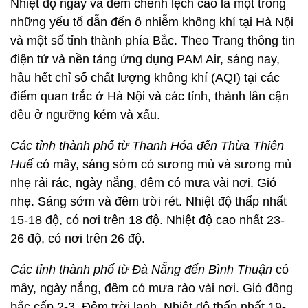
Nhiệt độ ngày và đêm chênh lệch cao là một trong
những yếu tố dẫn đến ô nhiễm không khí tại Hà Nội
và một số tỉnh thành phía Bắc. Theo Trang thông tin
điện tử và nền tảng ứng dụng PAM Air, sáng nay,
hầu hết chỉ số chất lượng không khí (AQI) tại các
điểm quan trắc ở Hà Nội và các tỉnh, thành lân cận
đều ở ngưỡng kém và xấu.
Các tỉnh thành phố từ Thanh Hóa đến Thừa Thiên
Huế
có mây, sáng sớm có sương mù và sương mù
nhẹ rải rác, ngày nắng, đêm có mưa vài nơi. Gió
nhẹ. Sáng sớm và đêm trời rét. Nhiệt độ thấp nhất
15-18 độ, có nơi trên 18 độ. Nhiệt độ cao nhất 23-
26 độ, có nơi trên 26 độ.
Các tỉnh thành phố từ Đà Nẵng đến Bình Thuận
có
mây, ngày nắng, đêm có mưa rào vài nơi. Gió đông
bắc cấp 2-3. Đêm trời lạnh. Nhiệt độ thấp nhất 19-