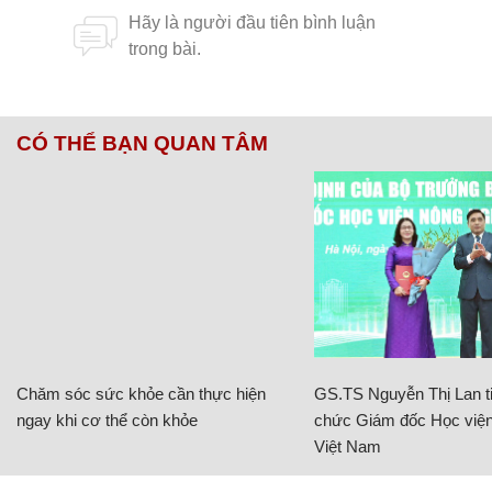
CÓ THỂ BẠN QUAN TÂM
Chăm sóc sức khỏe cần thực hiện
GS.TS Nguyễn Thị Lan ti
ngay khi cơ thể còn khỏe
chức Giám đốc Học viện
Việt Nam