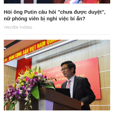
Hỏi ông Putin câu hỏi "chưa được duyệt",
nữ phóng viên bị nghỉ việc bí ẩn?
TRUYỀN THÔNG