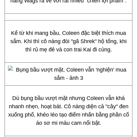
nàng Wags ra về với rất nhiều "chiến lợi phẩm".
Kể từ khi mang bầu, Coleen đặc biệt thích mua
sắm. Khi thì cô nàng đòi "gã Shrek" hộ tống, khi
thì rủ mẹ đẻ và con trai Kai đi cùng.
Dù bụng bầu vượt mặt nhưng Coleen vẫn khá
nhanh nhẹn, hoạt bát. Cô nàng diện cả "cây" đen
xuống phố, khéo léo tạo điểm nhấn bằng phần cổ
áo sơ mi màu cam nổi bật.