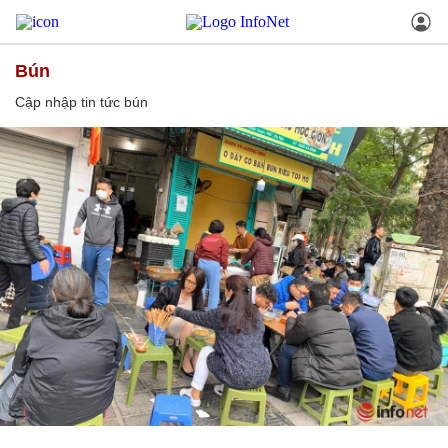
bún
Cập nhập tin tức bún