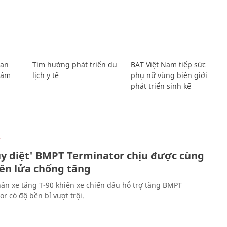
Lan
Tìm hướng phát triển du
BAT Việt Nam tiếp sức
Giám
lịch y tế
phụ nữ vùng biên giới
phát triển sinh kế
Ự
ủy diệt' BMPT Terminator chịu được cùng
tên lửa chống tăng
ân xe tăng T-90 khiến xe chiến đấu hỗ trợ tăng BMPT
r có độ bền bỉ vượt trội.