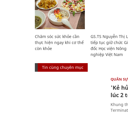
Chăm sóc sức khỏe cần
GS.TS Nguyễn Thị 
thực hiện ngay khi cơ thể
tiếp tục giữ chức 
còn khỏe
đốc Học viện Nông
nghiệp Việt Nam
Tin cùng chuyên mục
QUÂN S
'Kẻ h
lúc 2 
Khung th
Terminato