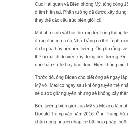
Cục Hải quan và Biên phòng Mỹ, tổng cộng 15 
điểm hiện tại. Phần tường đã được xây dựng 
thay thế các cấu trúc biên giới cũ.
Một nhà sinh vật học hướng tới Tổng thống tư
đứng đầu mới của Nhà Trắng có thể là phương
đã bị phá hủy bởi bức tường. Ông tin rằng sự 
thể bị mất đi do việc xây dựng bức tường. Đó
như báo sư tử hay báo đốm. Hiện không môi 
Trước đó, ông Biden cho biết ông sẽ ngay lậ
Mỹ với Mexico ngay sau khi ông tuyên thệ nh
sẽ được giữ nguyên nhưng sẽ không xây thêm 
Bức tường biên giới của Mỹ và Mexico là một
Donald Trump vào năm 2016. Ông Trump hứa 
chặn dòng người nhập cư bất hợp pháp, buôn 