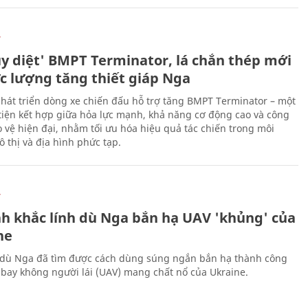
Ự
ủy diệt' BMPT Terminator, lá chắn thép mới
ực lượng tăng thiết giáp Nga
hát triển dòng xe chiến đấu hỗ trợ tăng BMPT Terminator – một
iện kết hợp giữa hỏa lực mạnh, khả năng cơ động cao và công
 vệ hiện đại, nhằm tối ưu hóa hiệu quả tác chiến trong môi
 thị và địa hình phức tạp.
Ự
h khắc lính dù Nga bắn hạ UAV 'khủng' của
ne
 dù Nga đã tìm được cách dùng súng ngắn bắn hạ thành công
bay không người lái (UAV) mang chất nổ của Ukraine.