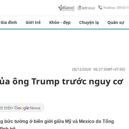
Hotline: 09161
Gia đình
Giới trẻ
Khỏe - đẹp
Chuyện lạ
Quân sự
28/12/2020 06:27 (GMT+07:00)
của ông Trump trước nguy cơ
ng bức tường ở biên giới giữa Mỹ và Mexico do Tổng
ình trệ.