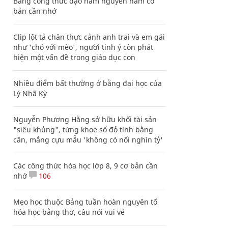
Bảng công thức đạo hàm nguyên hàm cơ
bản cần nhớ
Clip lột tả chân thực cảnh anh trai và em gái
như 'chó với mèo', người tinh ý còn phát
hiện một vấn đề trong giáo dục con
Nhiều điểm bất thường ở bằng đại học của
Lý Nhã Kỳ
Nguyễn Phương Hằng sở hữu khối tài sản
"siêu khủng", từng khoe sổ đỏ tính bằng
cân, mắng cựu mẫu 'không có nổi nghìn tỷ'
Các công thức hóa học lớp 8, 9 cơ bản cần
nhớ
106
Mẹo học thuộc Bảng tuần hoàn nguyên tố
hóa học bằng thơ, câu nói vui vẻ