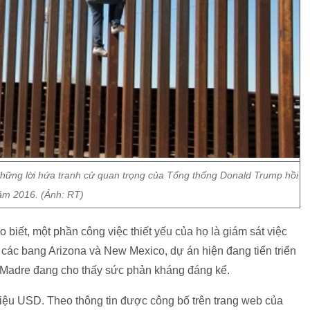
 những lời hứa tranh cử quan trọng của Tổng thống Donald Trump hồi
ăm 2016. (Ảnh: RT)
 biết, một phần công việc thiết yếu của họ là giám sát việc
các bang Arizona và New Mexico, dự án hiện đang tiến triển
a Madre đang cho thấy sức phản kháng đáng kể.
riệu USD. Theo thông tin được công bố trên trang web của