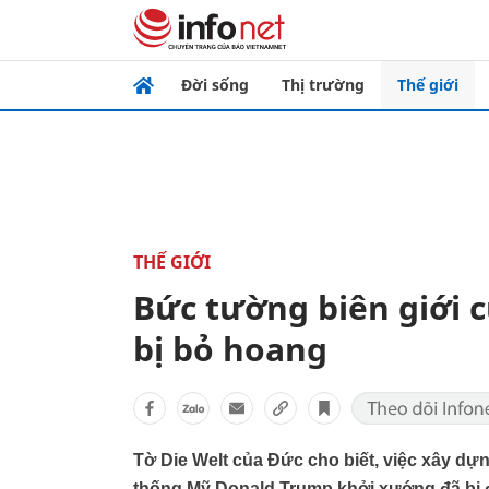
Đời sống
Thị trường
Thế giới
THẾ GIỚI
Bức tường biên giới 
bị bỏ hoang
Tờ Die Welt của Đức cho biết, việc xây dự
thống Mỹ Donald Trump khởi xướng đã bị đ