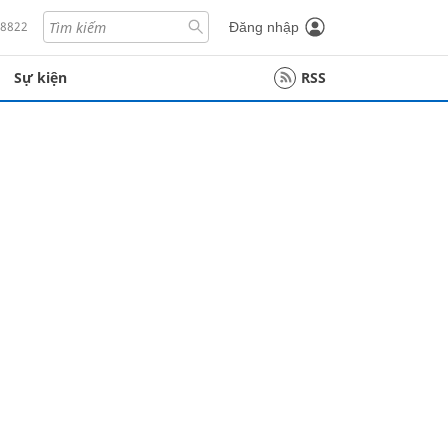
18822
Đăng nhập
Sự kiện
RSS