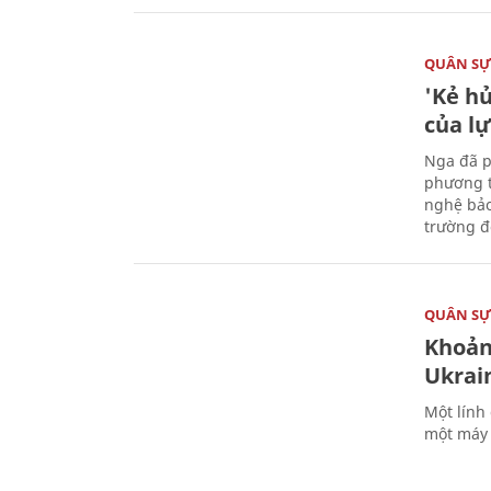
QUÂN S
'Kẻ h
của l
Nga đã p
phương t
nghệ bảo
trường đô
QUÂN S
Khoản
Ukrai
Một lính
một máy 