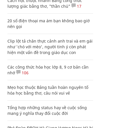
Cách học thuộc nhanh Bảng công thức
lượng giác bằng thơ, "thần chú"
17
20 số điện thoại ma ám bạn không bao giờ
nên gọi
Clip lột tả chân thực cảnh anh trai và em gái
như 'chó với mèo', người tinh ý còn phát
hiện một vấn đề trong giáo dục con
Các công thức hóa học lớp 8, 9 cơ bản cần
nhớ
106
Mẹo học thuộc Bảng tuần hoàn nguyên tố
hóa học bằng thơ, câu nói vui vẻ
Tổng hợp những status hay về cuộc sống
mang ý nghĩa thay đổi cuộc đời
Phó Đoàn ĐBQH Hà Giang Vương Ngọc Hà bị