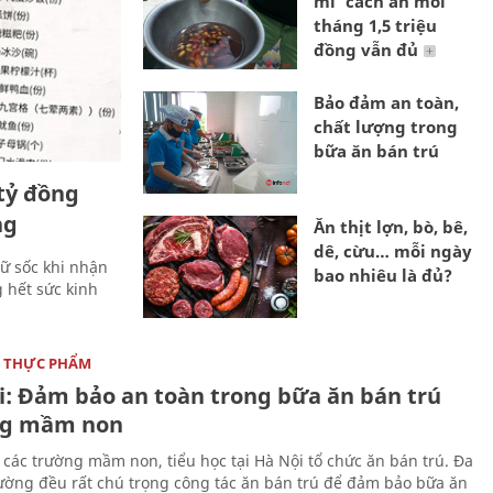
mí' cách ăn mỗi
tháng 1,5 triệu
đồng vẫn đủ
Bảo đảm an toàn,
chất lượng trong
bữa ăn bán trú
tỷ đồng
ng
Ăn thịt lợn, bò, bê,
dê, cừu… mỗi ngày
ữ sốc khi nhận
bao nhiêu là đủ?
 hết sức kinh
 THỰC PHẨM
i: Đảm bảo an toàn trong bữa ăn bán trú
ng mầm non
 các trường mầm non, tiểu học tại Hà Nội tổ chức ăn bán trú. Đa
rường đều rất chú trọng công tác ăn bán trú để đảm bảo bữa ăn