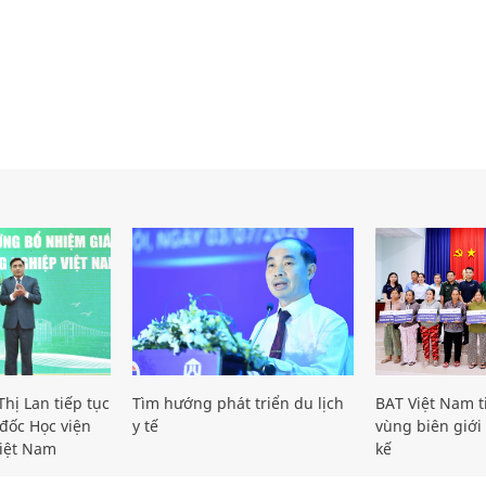
hị Lan tiếp tục
Tìm hướng phát triển du lịch
BAT Việt Nam t
đốc Học viện
y tế
vùng biên giới 
iệt Nam
kế