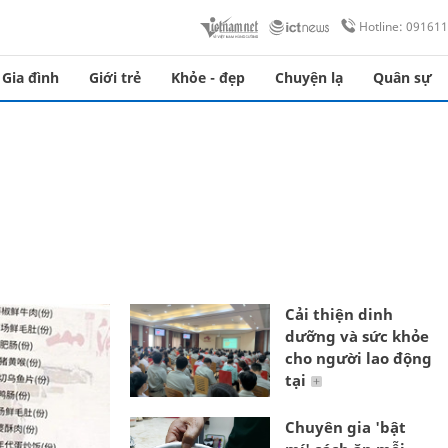
Hotline: 09161
Gia đình
Giới trẻ
Khỏe - đẹp
Chuyện lạ
Quân sự
Cải thiện dinh
dưỡng và sức khỏe
cho người lao động
tại
Chuyên gia 'bật