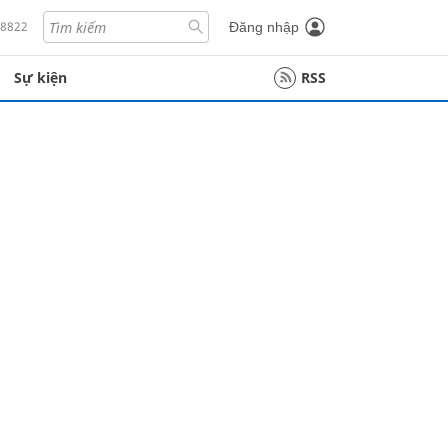
18822
Đăng nhập
Sự kiện
RSS