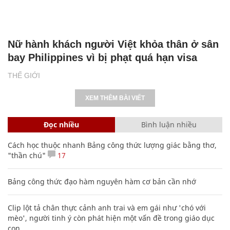
Nữ hành khách người Việt khỏa thân ở sân
bay Philippines vì bị phạt quá hạn visa
THẾ GIỚI
XEM THÊM BÀI VIẾT
Đọc nhiều
Bình luận nhiều
Cách học thuộc nhanh Bảng công thức lượng giác bằng thơ,
"thần chú"
17
Bảng công thức đạo hàm nguyên hàm cơ bản cần nhớ
Clip lột tả chân thực cảnh anh trai và em gái như 'chó với
mèo', người tinh ý còn phát hiện một vấn đề trong giáo dục
con