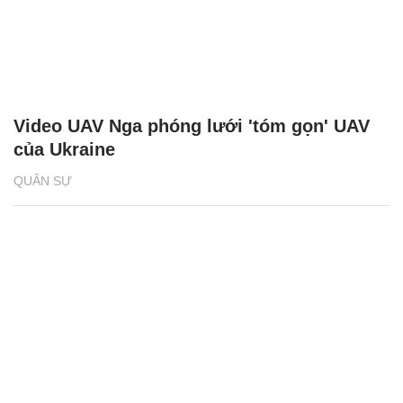
Video UAV Nga phóng lưới 'tóm gọn' UAV
của Ukraine
QUÂN SỰ