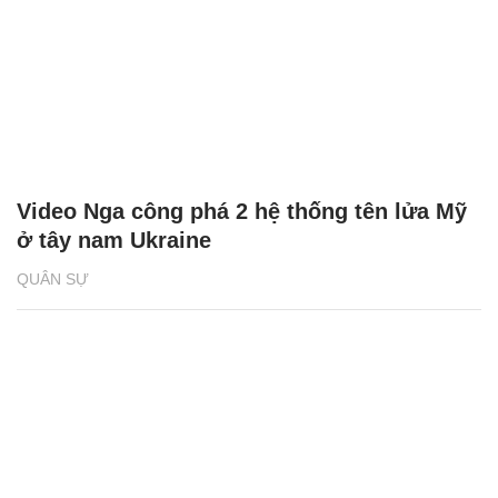
Video Nga công phá 2 hệ thống tên lửa Mỹ
ở tây nam Ukraine
QUÂN SỰ