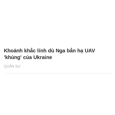
Khoảnh khắc lính dù Nga bắn hạ UAV
'khủng' của Ukraine
QUÂN SỰ