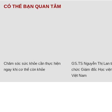
CÓ THỂ BẠN QUAN TÂM
Chăm sóc sức khỏe cần thực hiện
GS.TS Nguyễn Thị Lan ti
ngay khi cơ thể còn khỏe
chức Giám đốc Học viện
Việt Nam