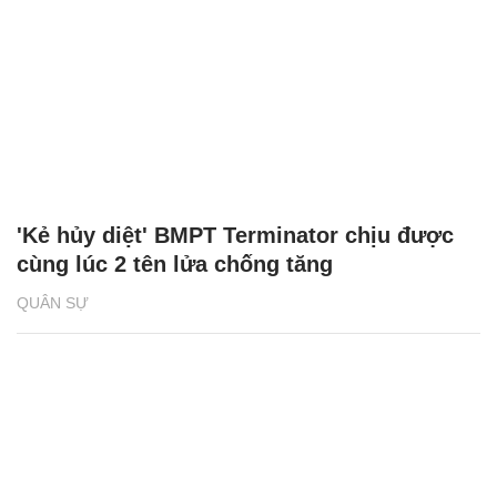
'Kẻ hủy diệt' BMPT Terminator chịu được
cùng lúc 2 tên lửa chống tăng
QUÂN SỰ