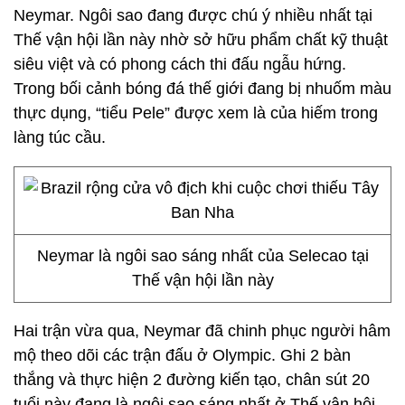
Neymar. Ngôi sao đang được chú ý nhiều nhất tại
Thế vận hội lần này nhờ sở hữu phẩm chất kỹ thuật
siêu việt và có phong cách thi đấu ngẫu hứng.
Trong bối cảnh bóng đá thế giới đang bị nhuốm màu
thực dụng, “tiểu Pele” được xem là của hiếm trong
làng túc cầu.
Neymar là ngôi sao sáng nhất của Selecao tại
Thế vận hội lần này
Hai trận vừa qua, Neymar đã chinh phục người hâm
mộ theo dõi các trận đấu ở Olympic. Ghi 2 bàn
thắng và thực hiện 2 đường kiến tạo, chân sút 20
tuổi này đang là ngôi sao sáng nhất ở Thế vận hội