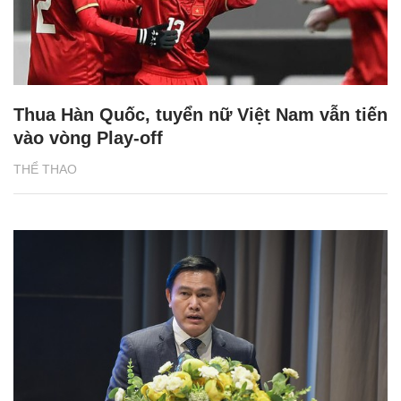
Thua Hàn Quốc, tuyển nữ Việt Nam vẫn tiến
vào vòng Play-off
THỂ THAO