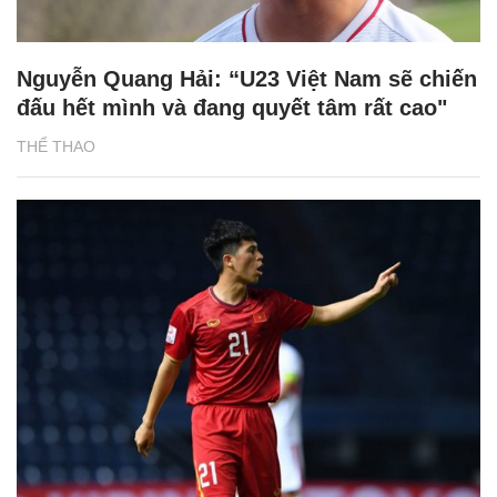
Nguyễn Quang Hải: “U23 Việt Nam sẽ chiến
đấu hết mình và đang quyết tâm rất cao"
THỂ THAO