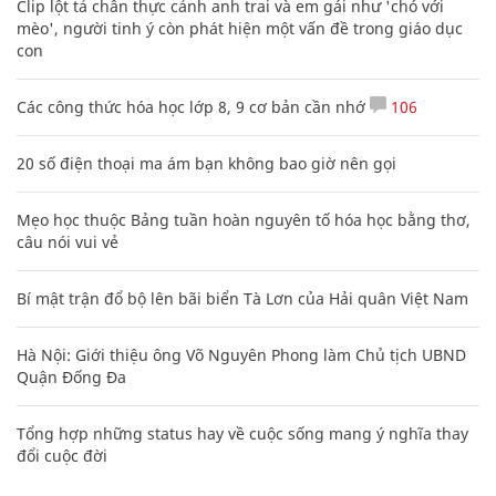
Clip lột tả chân thực cảnh anh trai và em gái như 'chó với
mèo', người tinh ý còn phát hiện một vấn đề trong giáo dục
con
Các công thức hóa học lớp 8, 9 cơ bản cần nhớ
106
20 số điện thoại ma ám bạn không bao giờ nên gọi
Mẹo học thuộc Bảng tuần hoàn nguyên tố hóa học bằng thơ,
câu nói vui vẻ
Bí mật trận đổ bộ lên bãi biển Tà Lơn của Hải quân Việt Nam
Hà Nội: Giới thiệu ông Võ Nguyên Phong làm Chủ tịch UBND
Quận Đống Đa
Tổng hợp những status hay về cuộc sống mang ý nghĩa thay
đổi cuộc đời