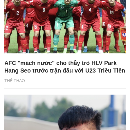
AFC "mách nước" cho thầy trò HLV Park
Hang Seo trước trận đấu với U23 Triều Tiên
THỂ THAO