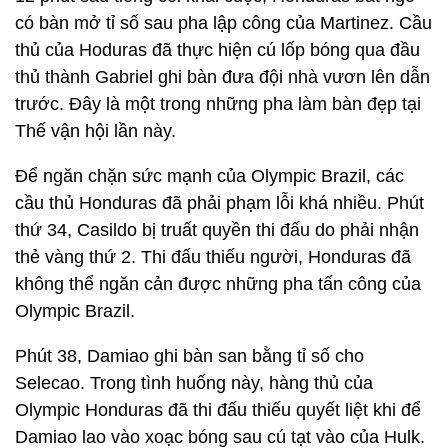
có bàn mở tỉ số sau pha lập công của Martinez. Cầu
thủ của Hoduras đã thực hiện cú lốp bóng qua đầu
thủ thành Gabriel ghi bàn đưa đội nhà vươn lên dẫn
trước. Đây là một trong những pha làm bàn đẹp tại
Thế vận hội lần này.
Để ngăn chặn sức mạnh của Olympic Brazil, các
cầu thủ Honduras đã phải phạm lỗi khá nhiều. Phút
thứ 34, Casildo bị truất quyền thi đấu do phải nhận
thẻ vàng thứ 2. Thi đấu thiếu người, Honduras đã
không thể ngăn cản được những pha tấn công của
Olympic Brazil.
Phút 38, Damiao ghi bàn san bằng tỉ số cho
Selecao. Trong tình huống này, hàng thủ của
Olympic Honduras đã thi đấu thiếu quyết liệt khi để
Damiao lao vào xoạc bóng sau cú tạt vào của Hulk.