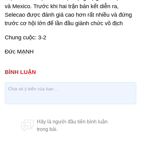
và Mexico. Trước khi hai trận bán kết diễn ra,
Selecao được đánh giá cao hơn rất nhiều và đứng
trước cơ hội lớn để lần đầu giành chức vô địch
Chung cuộc: 3-2
Đức MẠNH