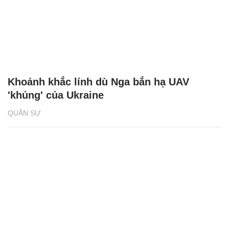
Khoảnh khắc lính dù Nga bắn hạ UAV
'khủng' của Ukraine
QUÂN SỰ