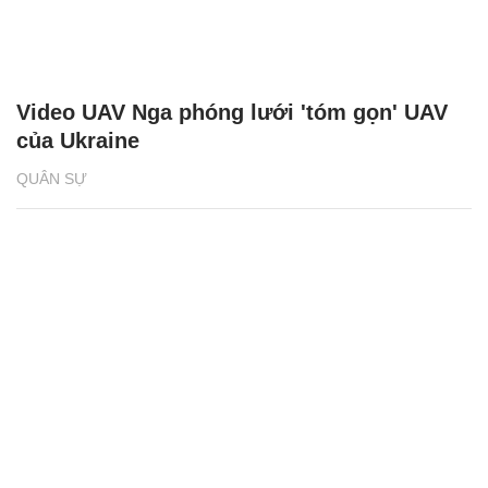
Video UAV Nga phóng lưới 'tóm gọn' UAV
của Ukraine
QUÂN SỰ