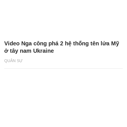
Video Nga công phá 2 hệ thống tên lửa Mỹ
ở tây nam Ukraine
QUÂN SỰ