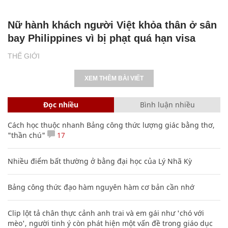
Nữ hành khách người Việt khỏa thân ở sân
bay Philippines vì bị phạt quá hạn visa
THẾ GIỚI
XEM THÊM BÀI VIẾT
Đọc nhiều
Bình luận nhiều
Cách học thuộc nhanh Bảng công thức lượng giác bằng thơ,
"thần chú"
17
Nhiều điểm bất thường ở bằng đại học của Lý Nhã Kỳ
Bảng công thức đạo hàm nguyên hàm cơ bản cần nhớ
Clip lột tả chân thực cảnh anh trai và em gái như 'chó với
mèo', người tinh ý còn phát hiện một vấn đề trong giáo dục