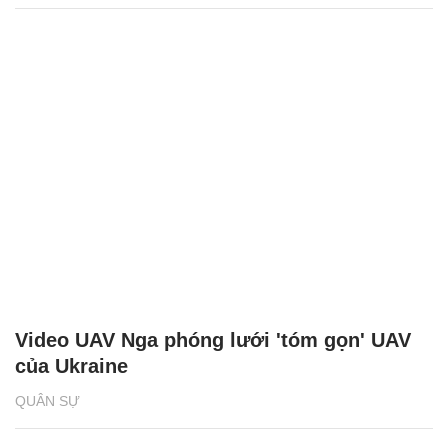
Video UAV Nga phóng lưới 'tóm gọn' UAV
của Ukraine
QUÂN SỰ