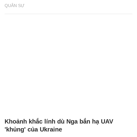
QUÂN SỰ
Khoảnh khắc lính dù Nga bắn hạ UAV
'khủng' của Ukraine