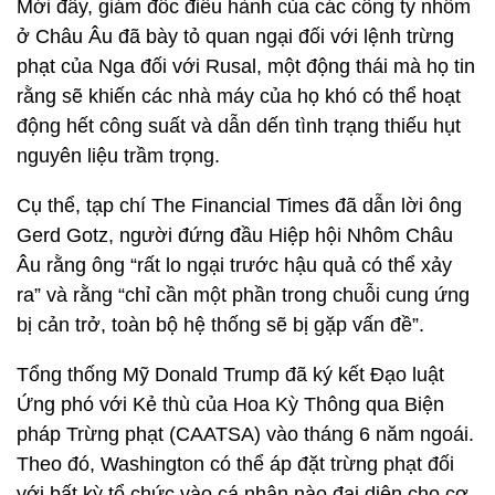
Mới đây, giám đốc điều hành của các công ty nhôm
ở Châu Âu đã bày tỏ quan ngại đối với lệnh trừng
phạt của Nga đối với Rusal, một động thái mà họ tin
rằng sẽ khiến các nhà máy của họ khó có thể hoạt
động hết công suất và dẫn dến tình trạng thiếu hụt
nguyên liệu trầm trọng.
Cụ thể, tạp chí The Financial Times đã dẫn lời ông
Gerd Gotz, người đứng đầu Hiệp hội Nhôm Châu
Âu rằng ông “rất lo ngại trước hậu quả có thể xảy
ra” và rằng “chỉ cần một phần trong chuỗi cung ứng
bị cản trở, toàn bộ hệ thống sẽ bị gặp vấn đề”.
Tổng thống Mỹ Donald Trump đã ký kết Đạo luật
Ứng phó với Kẻ thù của Hoa Kỳ Thông qua Biện
pháp Trừng phạt (CAATSA) vào tháng 6 năm ngoái.
Theo đó, Washington có thể áp đặt trừng phạt đối
với bất kỳ tổ chức vào cá nhân nào đại diện cho cơ