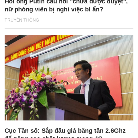
Hỏi ông Putin câu hỏi "chưa được duyệt",
nữ phóng viên bị nghỉ việc bí ẩn?
TRUYỀN THÔNG
Cục Tần số: Sắp đấu giá băng tần 2.6Ghz