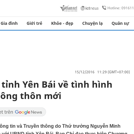
Hotline: 09161
Gia đình
Giới trẻ
Khỏe - đẹp
Chuyện lạ
Quân sự
15/12/2016 11:29 (GMT+07:00)
 tỉnh Yên Bái về tình hình
Nông thôn mới
hông tin và Truyền thông do Thứ trưởng Nguyễn Minh
c với UBND tỉnh Yên Bái, Ban Chỉ đạo thực hiện Chương