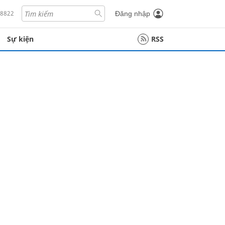
18822
Đăng nhập
Sự kiện
RSS