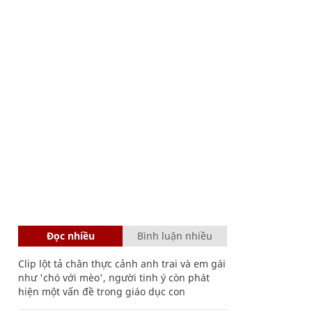
Đọc nhiều
Bình luận nhiều
Clip lột tả chân thực cảnh anh trai và em gái
như 'chó với mèo', người tinh ý còn phát
hiện một vấn đề trong giáo dục con