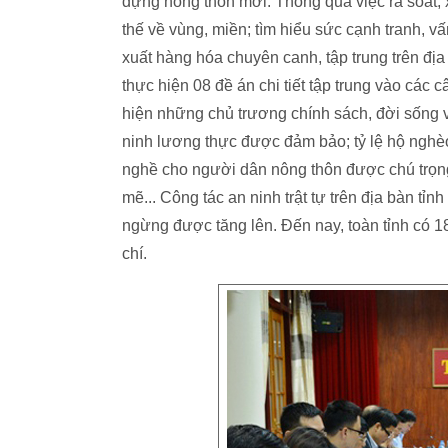
dựng nông thôn mới. Thông qua việc rà soát, xá
thế về vùng, miền; tìm hiểu sức cạnh tranh, v
xuất hàng hóa chuyên canh, tập trung trên địa
thực hiện 08 đề án chi tiết tập trung vào các c
hiện những chủ trương chính sách, đời sống v
ninh lương thực được đảm bảo; tỷ lệ hộ nghè
nghề cho người dân nông thôn được chú trọng
mẽ... Công tác an ninh trật tự trên địa bàn tỉ
ngừng được tăng lên. Đến nay, toàn tỉnh có 18
chí.