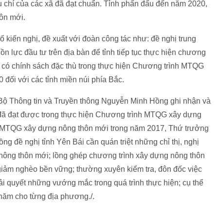
u chí của các xã đã đạt chuẩn. Tỉnh phấn đấu đến năm 2020,
hôn mới.
 kiến nghị, đề xuất với đoàn công tác như: đề nghị trung
n lực đầu tư trên địa bàn để tỉnh tiếp tục thực hiện chương
u có chính sách đặc thù trong thực hiện Chương trình MTQG
 đối với các tỉnh miền núi phía Bắc.
g Bộ Thông tin và Truyền thông Nguyễn Minh Hồng ghi nhận và
 đã đạt được trong thực hiện Chương trình MTQG xây dựng
nh MTQG xây dựng nông thôn mới trong năm 2017, Thứ trưởng
g đề nghị tỉnh Yên Bái cần quán triệt những chỉ thị, nghị
nông thôn mới; lồng ghép chương trình xây dựng nông thôn
giảm nghèo bền vững; thường xuyên kiểm tra, đôn đốc việc
iải quyết những vướng mắc trong quá trình thực hiện; cụ thể
 năm cho từng địa phương./.