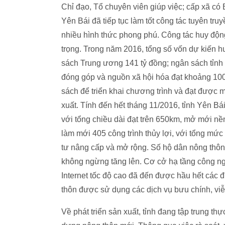
Chỉ đạo, Tổ chuyên viên giúp việc; cấp xã có
Yên Bái đã tiếp tục làm tốt công tác tuyên t
nhiều hình thức phong phú. Công tác huy độn
trọng. Trong năm 2016, tổng số vốn dự kiến hu
sách Trung ương 141 tỷ đồng; ngân sách tỉnh
đóng góp và nguồn xã hội hóa đạt khoảng 100
sách để triển khai chương trình và đạt được m
xuất. Tính đến hết tháng 11/2016, tỉnh Yên B
với tổng chiều dài đạt trên 650km, mở mới n
làm mới 405 công trình thủy lợi, với tổng mức
tư nâng cấp và mở rộng. Số hộ dân nông thôn
không ngừng tăng lên. Cơ cở hạ tầng công ngh
Internet tốc độ cao đã đến được hầu hết các
thôn được sử dụng các dịch vụ bưu chính, viễ
Về phát triển sản xuất, tỉnh đang tập trung t