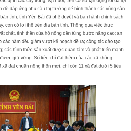
c định các cây trồng, vật nuôi, trên cơ sở tận dụng tối đa lợi
ấn đề đáp ứng nhu cầu thị trường để hình thành các vùng sản
 bàn tỉnh, tỉnh Yên Bái đã phê duyệt và ban hành chính sách
ây, con có lợi thế trên địa bàn tỉnh. Thông qua việc thực
ật chất, tinh thần của hộ nông dân từng bước nâng cao; an
o các năm đều giảm vượt kế hoạch đề ra; công tác đào tạo
; các hình thức sản xuất được quan tâm và phát triển mạnh
nh được giữ vững. Số tiêu chí đạt thêm của các xã không
 xã đạt chuẩn nông thôn mới, chỉ còn 11 xã đạt dưới 5 tiêu