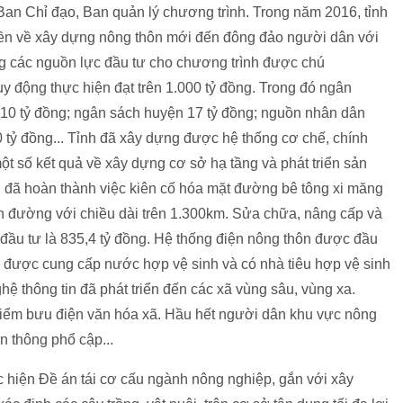
 Ban Chỉ đạo, Ban quản lý chương trình. Trong năm 2016, tỉnh
ruyền về xây dựng nông thôn mới đến đông đảo người dân với
g các nguồn lực đầu tư cho chương trình được chú
y động thực hiện đạt trên 1.000 tỷ đồng. Trong đó ngân
 10 tỷ đồng; ngân sách huyện 17 tỷ đồng; nguồn nhân dân
 tỷ đồng... Tỉnh đã xây dựng được hệ thống cơ chế, chính
ột số kết quả về xây dựng cơ sở hạ tầng và phát triển sản
ái đã hoàn thành việc kiên cố hóa mặt đường bê tông xi măng
ền đường với chiều dài trên 1.300km. Sửa chữa, nâng cấp và
 đầu tư là 835,4 tỷ đồng. Hệ thống điện nông thôn được đầu
 được cung cấp nước hợp vệ sinh và có nhà tiêu hợp vệ sinh
ệ thông tin đã phát triển đến các xã vùng sâu, vùng xa.
 điểm bưu điện văn hóa xã. Hầu hết người dân khu vực nông
n thông phổ cập...
hực hiện Đề án tái cơ cấu ngành nông nghiệp, gắn với xây