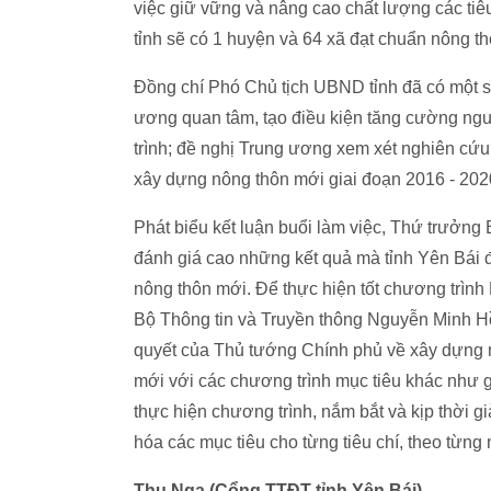
việc giữ vững và nâng cao chất lượng các tiê
tỉnh sẽ có 1 huyện và 64 xã đạt chuẩn nông t
Đồng chí Phó Chủ tịch UBND tỉnh đã có một số
ương quan tâm, tạo điều kiện tăng cường nguồ
trình; đề nghị Trung ương xem xét nghiên cứ
xây dựng nông thôn mới giai đoạn 2016 - 2020
Phát biểu kết luận buổi làm việc, Thứ trưởn
đánh giá cao những kết quả mà tỉnh Yên Bái
nông thôn mới. Để thực hiện tốt chương trì
Bộ Thông tin và Truyền thông Nguyễn Minh Hồn
quyết của Thủ tướng Chính phủ về xây dựng 
mới với các chương trình mục tiêu khác như 
thực hiện chương trình, nắm bắt và kịp thời g
hóa các mục tiêu cho từng tiêu chí, theo từng
Thu Nga (Cổng TTĐT tỉnh Yên Bái)