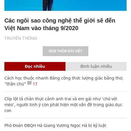
Các ngôi sao công nghệ thế giới sẽ đến
Việt Nam vào tháng 9/2020
TRUYỀN THÔNG
XEM THÊM BÀI VIẾT
Đọc nhiều
Bình luận nhiều
Cách học thuộc nhanh Bảng công thức lượng giác bằng thơ,
"thần chú"
17
Clip lột tả chân thực cảnh anh trai và em gái như 'chó với
mèo', người tinh ý còn phát hiện một vấn đề trong giáo dục
con
Phó Đoàn ĐBQH Hà Giang Vương Ngọc Hà bị kỷ luật