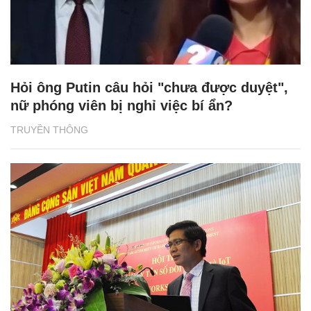
Hỏi ông Putin câu hỏi "chưa được duyệt",
nữ phóng viên bị nghỉ việc bí ẩn?
TRUYỀN THÔNG