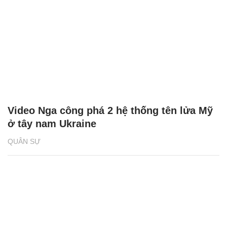
Video Nga công phá 2 hệ thống tên lửa Mỹ
ở tây nam Ukraine
QUÂN SỰ