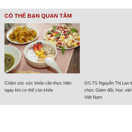
CÓ THỂ BẠN QUAN TÂM
Chăm sóc sức khỏe cần thực hiện
GS.TS Nguyễn Thị Lan ti
ngay khi cơ thể còn khỏe
chức Giám đốc Học viện
Việt Nam