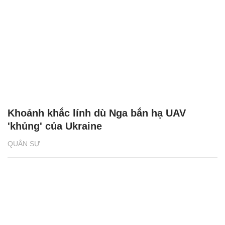
Khoảnh khắc lính dù Nga bắn hạ UAV
'khủng' của Ukraine
QUÂN SỰ