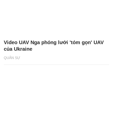
Video UAV Nga phóng lưới 'tóm gọn' UAV
của Ukraine
QUÂN SỰ