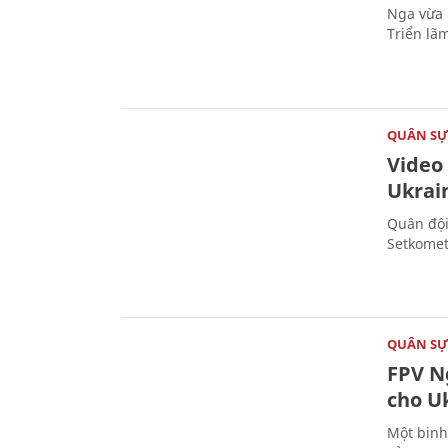
Nga vừa 
Triển lã
QUÂN S
Video
Ukrai
Quân đội
Setkomet
QUÂN S
FPV Ng
cho U
Một binh