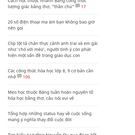
Cách học thuộc nhanh Bảng công thức
lượng giác bằng thơ, "thần chú"
17
20 số điện thoại ma ám bạn không bao giờ
nên gọi
Clip lột tả chân thực cảnh anh trai và em gái
như 'chó với mèo', người tinh ý còn phát
hiện một vấn đề trong giáo dục con
Các công thức hóa học lớp 8, 9 cơ bản cần
nhớ
106
Mẹo học thuộc Bảng tuần hoàn nguyên tố
hóa học bằng thơ, câu nói vui vẻ
Tổng hợp những status hay về cuộc sống
mang ý nghĩa thay đổi cuộc đời
Tìm hiểu tư tưởng Nguyễn Du qua đoạn kết