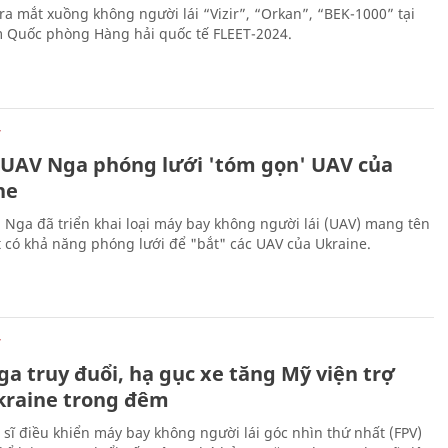
ra mắt xuồng không người lái “Vizir”, “Orkan”, “BEK-1000” tại
m Quốc phòng Hàng hải quốc tế FLEET-2024.
Ự
 UAV Nga phóng lưới 'tóm gọn' UAV của
ne
 Nga đã triển khai loại máy bay không người lái (UAV) mang tên
 có khả năng phóng lưới để "bắt" các UAV của Ukraine.
Ự
a truy đuổi, hạ gục xe tăng Mỹ viện trợ
kraine trong đêm
 sĩ điều khiển máy bay không người lái góc nhìn thứ nhất (FPV)