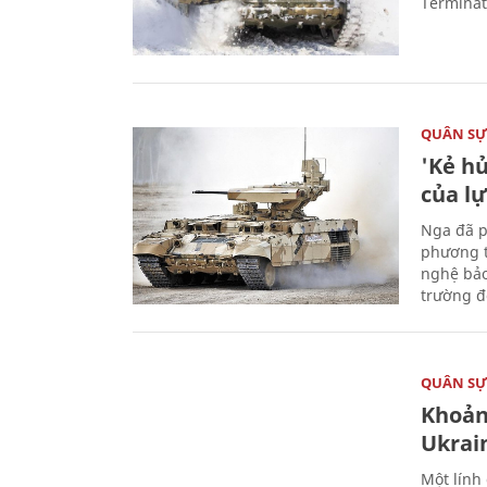
Terminato
QUÂN S
'Kẻ h
của l
Nga đã p
phương t
nghệ bảo
trường đô
QUÂN S
Khoản
Ukrai
Một lính