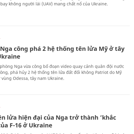
bay không người lái (UAV) mang chất nổ của Ukraine.
Ự
 Nga công phá 2 hệ thống tên lửa Mỹ ở tây
kraine
phòng Nga vừa công bố đoạn video quay cảnh quân đội nước
công, phá hủy 2 hệ thống tên lửa đất đối không Patriot do Mỹ
ở vùng Odessa, tây nam Ukraine.
Ự
ên lửa hiện đại của Nga trở thành ‘khắc
của F-16 ở Ukraine