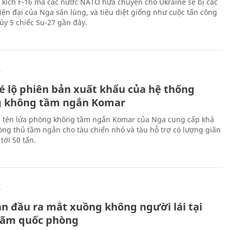
 kích F-16 mà các nước NATO hứa chuyển cho Ukraine sẽ bị các
hiện đại của Nga săn lùng, và tiêu diệt giống như cuộc tấn công
ủy 5 chiếc Su-27 gần đây.
Ự
é lộ phiên bản xuất khẩu của hệ thống
 không tầm ngắn Komar
 tên lửa phòng không tầm ngắn Komar của Nga cung cấp khả
ng thủ tầm ngắn cho tàu chiến nhỏ và tàu hỗ trợ có lượng giãn
tới 50 tấn.
Ự
ần đầu ra mắt xuồng không người lái tại
 lãm quốc phòng