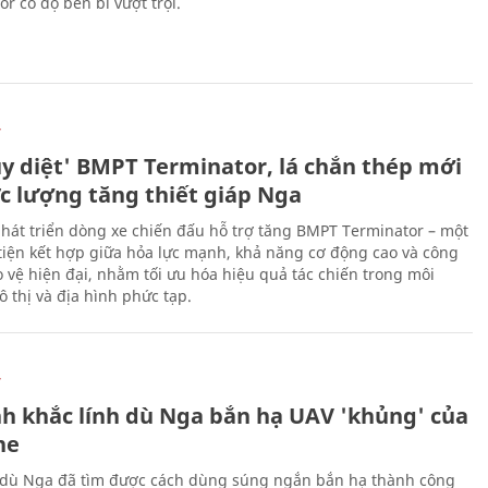
r có độ bền bỉ vượt trội.
Ự
ủy diệt' BMPT Terminator, lá chắn thép mới
ực lượng tăng thiết giáp Nga
hát triển dòng xe chiến đấu hỗ trợ tăng BMPT Terminator – một
iện kết hợp giữa hỏa lực mạnh, khả năng cơ động cao và công
 vệ hiện đại, nhằm tối ưu hóa hiệu quả tác chiến trong môi
 thị và địa hình phức tạp.
Ự
h khắc lính dù Nga bắn hạ UAV 'khủng' của
ne
 dù Nga đã tìm được cách dùng súng ngắn bắn hạ thành công