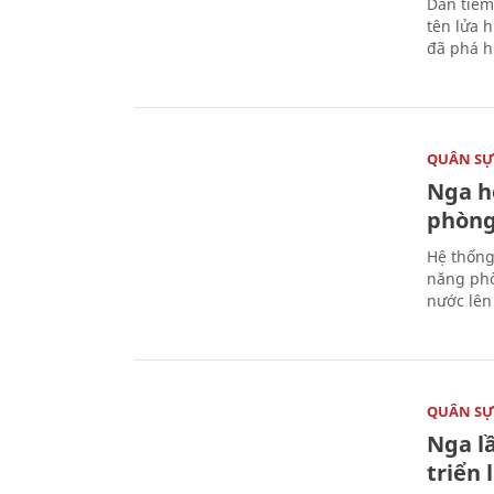
Dàn tiêm
tên lửa 
đã phá h
QUÂN S
Nga h
phòng
Hệ thống
năng phò
nước lên 
QUÂN S
Nga l
triển