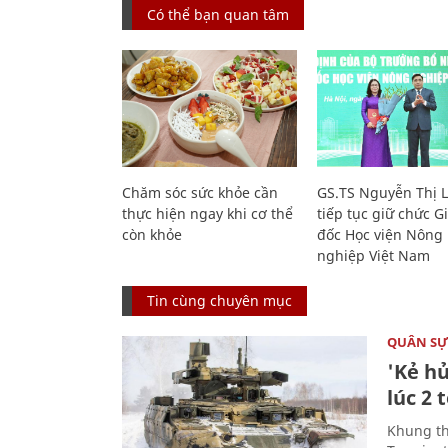
Có thể bạn quan tâm
Chăm sóc sức khỏe cần
GS.TS Nguyễn Thị 
thực hiện ngay khi cơ thể
tiếp tục giữ chức 
còn khỏe
đốc Học viện Nông
nghiệp Việt Nam
Tin cùng chuyên mục
QUÂN S
'Kẻ h
lúc 2 
Khung th