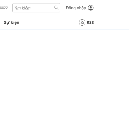
18822
Đăng nhập
Sự kiện
RSS