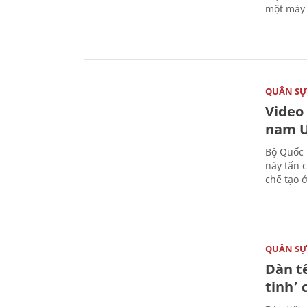
một máy 
QUÂN S
Video
nam U
Bộ Quốc 
này tấn 
chế tạo 
QUÂN S
Dàn t
tinh’ 