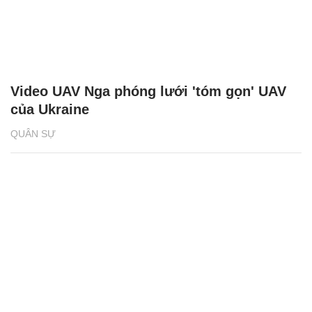
Video UAV Nga phóng lưới 'tóm gọn' UAV
của Ukraine
QUÂN SỰ