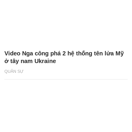
Video Nga công phá 2 hệ thống tên lửa Mỹ
ở tây nam Ukraine
QUÂN SỰ