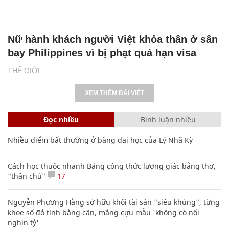
Nữ hành khách người Việt khỏa thân ở sân
bay Philippines vì bị phạt quá hạn visa
THẾ GIỚI
XEM THÊM BÀI VIẾT
Đọc nhiều
Bình luận nhiều
Nhiều điểm bất thường ở bằng đại học của Lý Nhã Kỳ
Cách học thuộc nhanh Bảng công thức lượng giác bằng thơ,
"thần chú"
17
Nguyễn Phương Hằng sở hữu khối tài sản "siêu khủng", từng
khoe sổ đỏ tính bằng cân, mắng cựu mẫu 'không có nổi
nghìn tỷ'