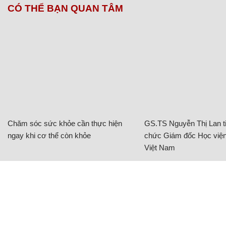
CÓ THỂ BẠN QUAN TÂM
Chăm sóc sức khỏe cần thực hiện
GS.TS Nguyễn Thị Lan ti
ngay khi cơ thể còn khỏe
chức Giám đốc Học viện
Việt Nam