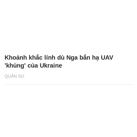
Khoảnh khắc lính dù Nga bắn hạ UAV
'khủng' của Ukraine
QUÂN SỰ