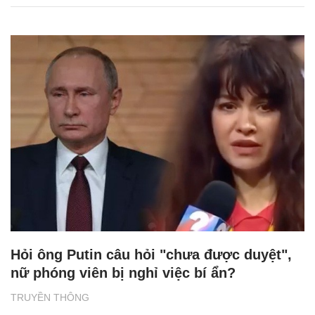
Hỏi ông Putin câu hỏi "chưa được duyệt",
nữ phóng viên bị nghỉ việc bí ẩn?
TRUYỀN THÔNG