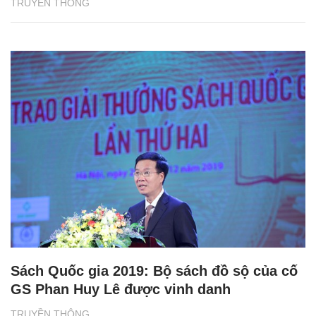
TRUYỀN THÔNG
Sách Quốc gia 2019: Bộ sách đồ sộ của cố
GS Phan Huy Lê được vinh danh
TRUYỀN THÔNG