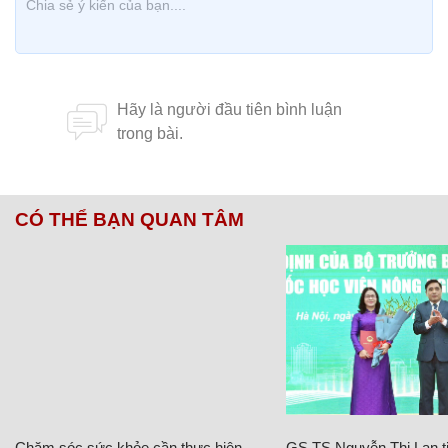
CÓ THỂ BẠN QUAN TÂM
Chăm sóc sức khỏe cần thực hiện
GS.TS Nguyễn Thị Lan ti