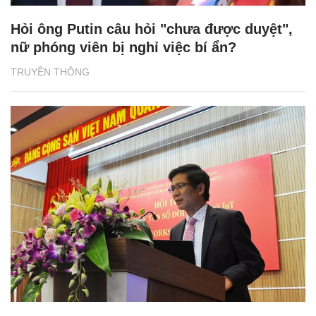
Hỏi ông Putin câu hỏi "chưa được duyệt",
nữ phóng viên bị nghỉ việc bí ẩn?
TRUYỀN THÔNG