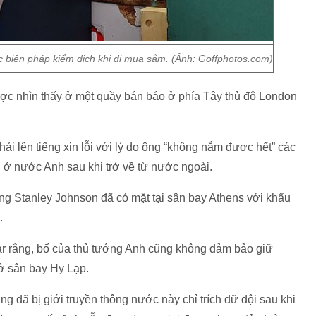
c biện pháp kiểm dịch khi đi mua sắm. (Ảnh: Goffphotos.com)
ược nhìn thấy ở một quầy bán báo ở phía Tây thủ đô London
i lên tiếng xin lỗi với lý do ông “không nắm được hết” các
 ở nước Anh sau khi trở về từ nước ngoài.
ông Stanley Johnson đã có mặt tại sân bay Athens với khẩu
.
ar rằng, bố của thủ tướng Anh cũng không đảm bảo giữ
ở sân bay Hy Lạp.
ng đã bị giới truyền thông nước này chỉ trích dữ dội sau khi