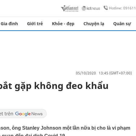
Hotline: 09161
Gia đình
Giới trẻ
Khỏe - đẹp
Chuyện lạ
Quân sự
05/10/2020 13:45 (GMT+07:00)
bắt gặp không đeo khẩu
son, ông Stanley Johnson một lần nữa bị cho là vi phạm
 quan đến đại dịch Covid-19.