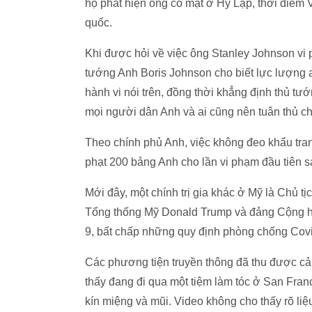
họ phát hiện ông có mặt ở Hy Lạp, thời điểm
quốc.
Khi được hỏi về việc ông Stanley Johnson vi
tướng Anh Boris Johnson cho biết lực lượng 
hành vi nói trên, đồng thời khẳng định thủ tướ
mọi người dân Anh và ai cũng nên tuân thủ ch
Theo chính phủ Anh, việc không đeo khẩu tran
phạt 200 bảng Anh cho lần vi phạm đầu tiên s
Mới đây, một chính trị gia khác ở Mỹ là Chủ t
Tổng thống Mỹ Donald Trump và đảng Cộng hò
9, bất chấp những quy định phòng chống Cov
Các phương tiện truyền thông đã thu được cả
thấy đang đi qua một tiệm làm tóc ở San Franc
kín miệng và mũi. Video không cho thấy rõ liệ