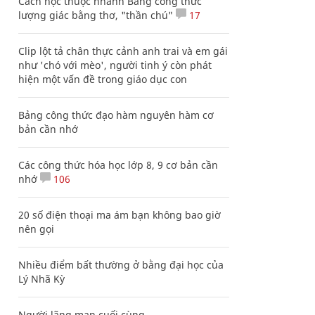
Cách học thuộc nhanh Bảng công thức
lượng giác bằng thơ, "thần chú"
17
Clip lột tả chân thực cảnh anh trai và em gái
như 'chó với mèo', người tinh ý còn phát
hiện một vấn đề trong giáo dục con
Bảng công thức đạo hàm nguyên hàm cơ
bản cần nhớ
Các công thức hóa học lớp 8, 9 cơ bản cần
nhớ
106
20 số điện thoại ma ám bạn không bao giờ
nên gọi
Nhiều điểm bất thường ở bằng đại học của
Lý Nhã Kỳ
Người lãng mạn cuối cùng