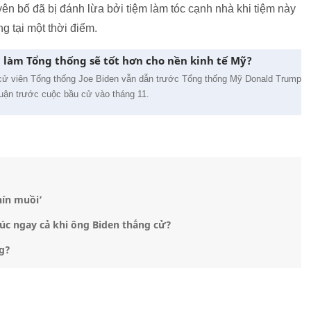
yên bố đã bị đánh lừa bởi tiệm làm tóc cạnh nhà khi tiệm này
 tại một thời điểm.
làm Tổng thống sẽ tốt hơn cho nền kinh tế Mỹ?
cử viên Tổng thống Joe Biden vẫn dẫn trước Tổng thống Mỹ Donald Trump
uận trước cuộc bầu cử vào tháng 11.
hín muồi’
úc ngay cả khi ông Biden thắng cử?
ng?