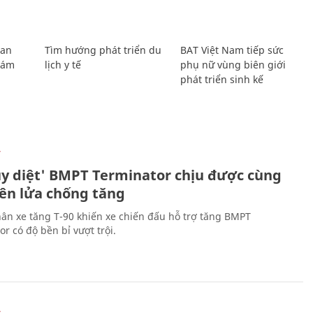
Lan
Tìm hướng phát triển du
BAT Việt Nam tiếp sức
Giám
lịch y tế
phụ nữ vùng biên giới
phát triển sinh kế
Ự
ủy diệt' BMPT Terminator chịu được cùng
tên lửa chống tăng
ân xe tăng T-90 khiến xe chiến đấu hỗ trợ tăng BMPT
r có độ bền bỉ vượt trội.