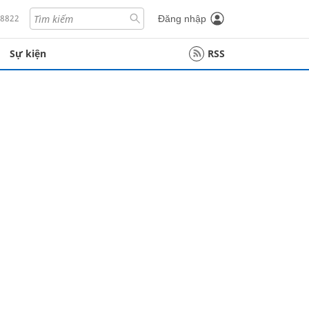
18822
Đăng nhập
Sự kiện
RSS