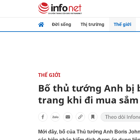
Đời sống
Thị trường
Thế giới
THẾ GIỚI
Bố thủ tướng Anh bị 
trang khi đi mua sắm
Mới đây, bố của Thủ tướng Anh Boris John
các biện pháp kiểm dịch được áp dụng liên