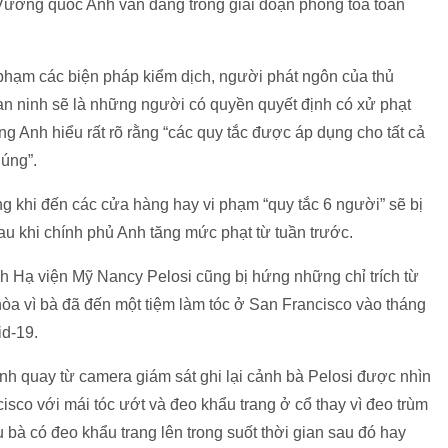
 Vương quốc Anh vẫn đang trong giai đoạn phong tỏa toàn
 phạm các biện pháp kiểm dịch, người phát ngôn của thủ
an ninh sẽ là những người có quyền quyết định có xử phạt
ng Anh hiểu rất rõ rằng “các quy tắc được áp dụng cho tất cả
úng”.
g khi đến các cửa hàng hay vi phạm “quy tắc 6 người” sẽ bị
au khi chính phủ Anh tăng mức phạt từ tuần trước.
ịch Hạ viện Mỹ Nancy Pelosi cũng bị hứng những chỉ trích từ
a vì bà đã đến một tiệm làm tóc ở San Francisco vào tháng
id-19.
nh quay từ camera giám sát ghi lại cảnh bà Pelosi được nhìn
isco với mái tóc ướt và đeo khẩu trang ở cổ thay vì đeo trùm
u bà có đeo khẩu trang lên trong suốt thời gian sau đó hay