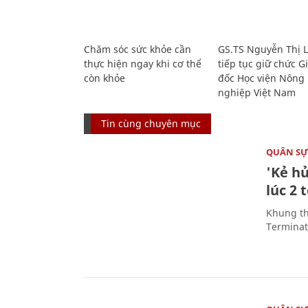
Chăm sóc sức khỏe cần
GS.TS Nguyễn Thị 
thực hiện ngay khi cơ thể
tiếp tục giữ chức 
còn khỏe
đốc Học viện Nông
nghiệp Việt Nam
Tin cùng chuyên mục
QUÂN S
'Kẻ h
lúc 2 
Khung th
Terminato