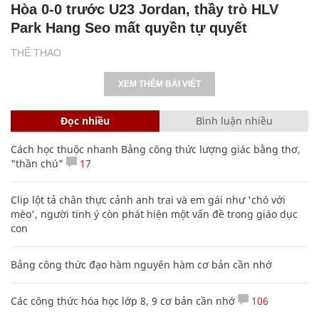
Hòa 0-0 trước U23 Jordan, thầy trò HLV
Park Hang Seo mất quyền tự quyết
THỂ THAO
XEM THÊM BÀI VIẾT
Đọc nhiều
Bình luận nhiều
Cách học thuộc nhanh Bảng công thức lượng giác bằng thơ,
"thần chú"
17
Clip lột tả chân thực cảnh anh trai và em gái như 'chó với
mèo', người tinh ý còn phát hiện một vấn đề trong giáo dục
con
Bảng công thức đạo hàm nguyên hàm cơ bản cần nhớ
Các công thức hóa học lớp 8, 9 cơ bản cần nhớ
106