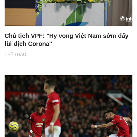
Chủ tịch VPF: "Hy vọng Việt Nam sớm đẩy
lùi dịch Corona"
THỂ THAO