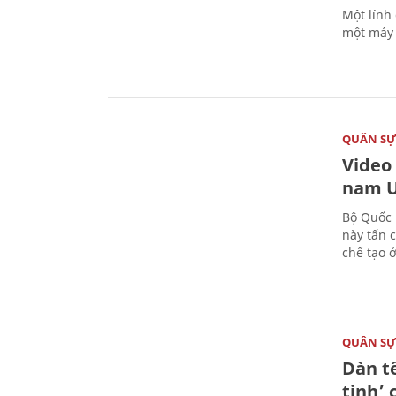
Một lính
một máy 
QUÂN S
Video
nam U
Bộ Quốc 
này tấn 
chế tạo 
QUÂN S
Dàn t
tinh’ 