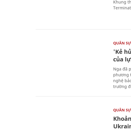
Khung th
Terminato
QUÂN S
'Kẻ h
của l
Nga đã p
phương t
nghệ bảo
trường đô
QUÂN S
Khoản
Ukrai