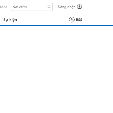
18822
Đăng nhập
Sự kiện
RSS