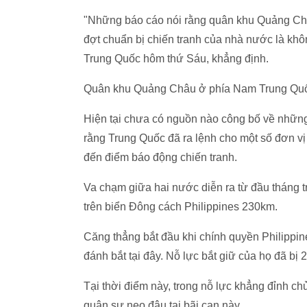
"Những báo cáo nói rằng quân khu Quảng Châ
đợt chuẩn bị chiến tranh của nhà nước là khô
Trung Quốc hôm thứ Sáu, khẳng định.
Quân khu Quảng Châu ở phía Nam Trung Quốc 
Hiện tại chưa có nguồn nào công bố về những 
rằng Trung Quốc đã ra lệnh cho một số đơn v
đến điểm báo động chiến tranh.
Va chạm giữa hai nước diễn ra từ đầu tháng t
trên biển Đông cách Philippines 230km.
Căng thẳng bắt đầu khi chính quyền Philippi
đánh bắt tại đây. Nỗ lực bắt giữ của họ đã bị
Tại thời điểm này, trong nỗ lực khẳng đỉnh ch
quân sự neo đậu tại bãi cạn này.