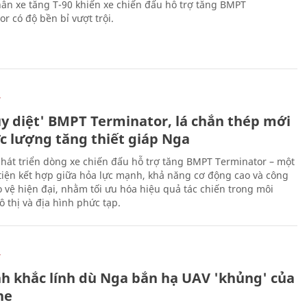
ân xe tăng T-90 khiến xe chiến đấu hỗ trợ tăng BMPT
r có độ bền bỉ vượt trội.
Ự
ủy diệt' BMPT Terminator, lá chắn thép mới
ực lượng tăng thiết giáp Nga
hát triển dòng xe chiến đấu hỗ trợ tăng BMPT Terminator – một
iện kết hợp giữa hỏa lực mạnh, khả năng cơ động cao và công
 vệ hiện đại, nhằm tối ưu hóa hiệu quả tác chiến trong môi
 thị và địa hình phức tạp.
Ự
h khắc lính dù Nga bắn hạ UAV 'khủng' của
ne