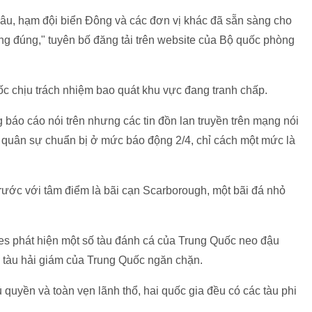
u, hạm đội biển Đông và các đơn vị khác đã sẵn sàng cho
ng đúng," tuyên bố đăng tải trên website của Bộ quốc phòng
chịu trách nhiệm bao quát khu vực đang tranh chấp.
báo cáo nói trên nhưng các tin đồn lan truyền trên mạng nói
ị quân sự chuẩn bị ở mức báo động 2/4, chỉ cách một mức là
rước với tâm điểm là bãi cạn Scarborough, một bãi đá nhỏ
nes phát hiện một số tàu đánh cá của Trung Quốc neo đậu
 2 tàu hải giám của Trung Quốc ngăn chặn.
ủ quyền và toàn vẹn lãnh thổ, hai quốc gia đều có các tàu phi