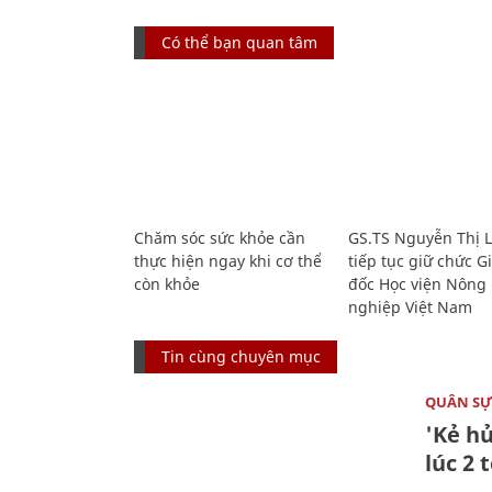
Có thể bạn quan tâm
Chăm sóc sức khỏe cần
GS.TS Nguyễn Thị 
thực hiện ngay khi cơ thể
tiếp tục giữ chức 
còn khỏe
đốc Học viện Nông
nghiệp Việt Nam
Tin cùng chuyên mục
QUÂN S
'Kẻ h
lúc 2 