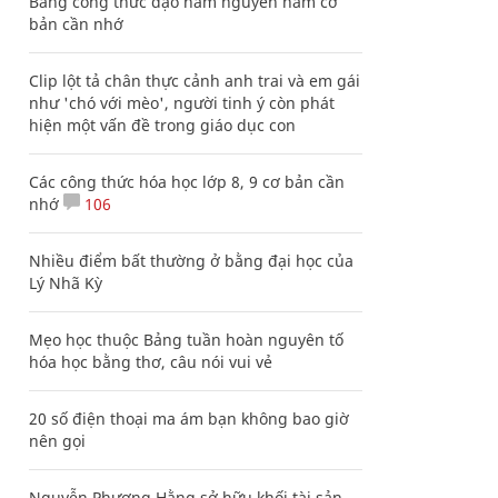
Bảng công thức đạo hàm nguyên hàm cơ
bản cần nhớ
Clip lột tả chân thực cảnh anh trai và em gái
như 'chó với mèo', người tinh ý còn phát
hiện một vấn đề trong giáo dục con
Các công thức hóa học lớp 8, 9 cơ bản cần
nhớ
106
Nhiều điểm bất thường ở bằng đại học của
Lý Nhã Kỳ
Mẹo học thuộc Bảng tuần hoàn nguyên tố
hóa học bằng thơ, câu nói vui vẻ
20 số điện thoại ma ám bạn không bao giờ
nên gọi
Nguyễn Phương Hằng sở hữu khối tài sản