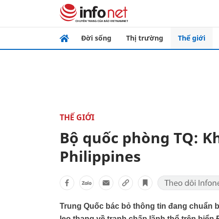
Đời sống
Thị trường
Thế giới
THẾ GIỚI
Bộ quốc phòng TQ: K
Philippines
Trung Quốc bác bỏ thông tin đang chuẩn bị
leo thang về tranh chấp lãnh thổ trên biển