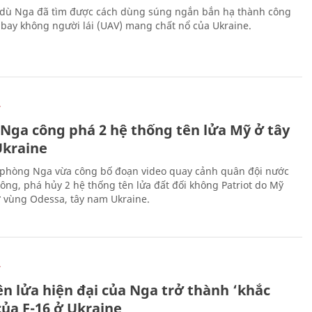
 dù Nga đã tìm được cách dùng súng ngắn bắn hạ thành công
bay không người lái (UAV) mang chất nổ của Ukraine.
Ự
 Nga công phá 2 hệ thống tên lửa Mỹ ở tây
kraine
phòng Nga vừa công bố đoạn video quay cảnh quân đội nước
công, phá hủy 2 hệ thống tên lửa đất đối không Patriot do Mỹ
ở vùng Odessa, tây nam Ukraine.
Ự
ên lửa hiện đại của Nga trở thành ‘khắc
của F-16 ở Ukraine