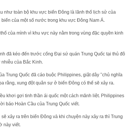
u như toàn bộ khu vực biển Đông là lãnh thổ lịch sử của
ờ biển của một số nước trong khu vực Đông Nam Á.
h thổ của mình vì khu vực này nằm trong vùng đặc quyền kinh
ình đã kéo đến trước cổng Đại sứ quán Trung Quốc tại thủ đô
 nhiễu của Bắc Kinh.
a Trung Quốc đã cáo buộc Philippines, giật dây "chủ nghĩa
ọa rằng, xung đột quân sự ở biển Đông có thể sẽ xảy ra.
u khơi gợi tinh thần ái quốc một cách mãnh liệt. Philippines
Thời báo Hoàn Cầu của Trung Quốc viết.
sẽ xảy ra trên biển Đông và khi chuyện này xảy ra thì Trung
 này viết.