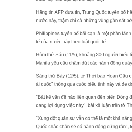
Hãng tin AFP đưa tin, Trung Quốc tuyên bố hầ
nước này, thậm chí cả những vùng gần sát b
Philippines tuyên bố bãi cạn là một phần lãn
tế của nước này theo luật quốc tế.
Hôm thứ Sáu (11/5), khoảng 300 người biểu t
Manila yêu cầu chấm dứt các hành động quấy
Sáng thứ Bảy (12/5), tờ Thời báo Hoàn Cầu củ
ái quốc" thông qua cuộc biểu tình này và đe d
"Bất kể vấn đề nào liên quan đến biển Đông đề
đang lợi dụng việc này", bài xã luận trên tờ 
"Xung đột quân sự vẫn có thể là một khả năng 
Quốc chắc chắn sẽ có hành động cứng rắn", tờ