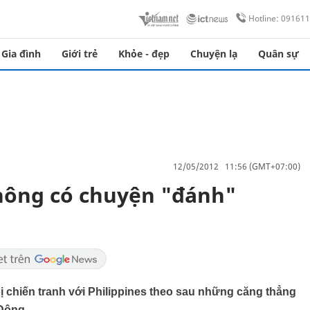
Hotline: 09161
Gia đình
Giới trẻ
Khỏe - đẹp
Chuyện lạ
Quân sự
12/05/2012 11:56 (GMT+07:00)
hông có chuyện "đánh"
 chiến tranh với Philippines theo sau những căng thẳng
 Đông.