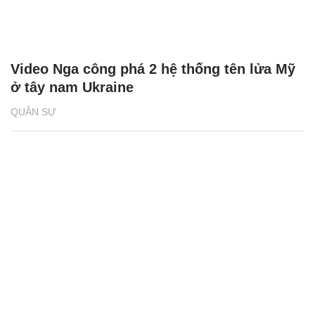
Video Nga công phá 2 hệ thống tên lửa Mỹ
ở tây nam Ukraine
QUÂN SỰ