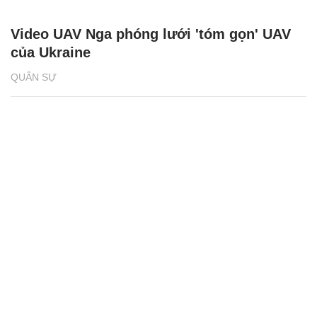
Video UAV Nga phóng lưới 'tóm gọn' UAV
của Ukraine
QUÂN SỰ