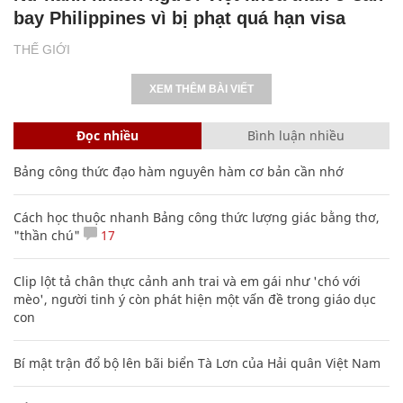
bay Philippines vì bị phạt quá hạn visa
THẾ GIỚI
XEM THÊM BÀI VIẾT
Đọc nhiều
Bình luận nhiều
Bảng công thức đạo hàm nguyên hàm cơ bản cần nhớ
Cách học thuộc nhanh Bảng công thức lượng giác bằng thơ,
"thần chú"
17
Clip lột tả chân thực cảnh anh trai và em gái như 'chó với
mèo', người tinh ý còn phát hiện một vấn đề trong giáo dục
con
Bí mật trận đổ bộ lên bãi biển Tà Lơn của Hải quân Việt Nam