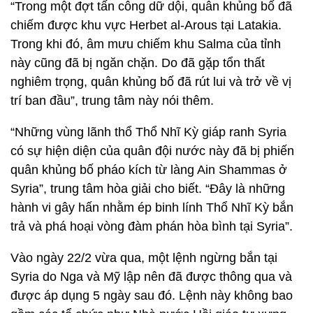
“Trong một đợt tấn công dữ dội, quân khủng bố đã
chiếm được khu vực Herbet al-Arous tại Latakia.
Trong khi đó, âm mưu chiếm khu Salma của tỉnh
này cũng đã bị ngăn chặn. Do đã gặp tổn thất
nghiêm trọng, quân khủng bố đã rút lui và trở về vị
trí ban đầu”, trung tâm này nói thêm.
“Những vùng lãnh thổ Thổ Nhĩ Kỳ giáp ranh Syria
có sự hiện diện của quân đội nước này đã bị phiến
quân khủng bố pháo kích từ làng Ain Shammas ở
Syria”, trung tâm hòa giải cho biết. “Đây là những
hành vi gây hấn nhằm ép binh lính Thổ Nhĩ Kỳ bắn
trả và phá hoại vòng đàm phán hòa bình tại Syria”.
Vào ngày 22/2 vừa qua, một lệnh ngừng bắn tại
Syria do Nga và Mỹ lập nên đã được thông qua và
được áp dụng 5 ngày sau đó. Lệnh này không bao