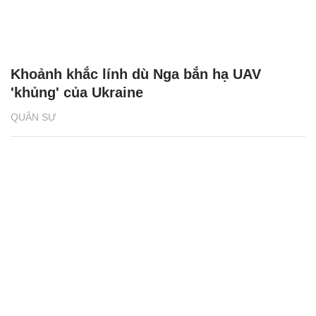
Khoảnh khắc lính dù Nga bắn hạ UAV
'khủng' của Ukraine
QUÂN SỰ