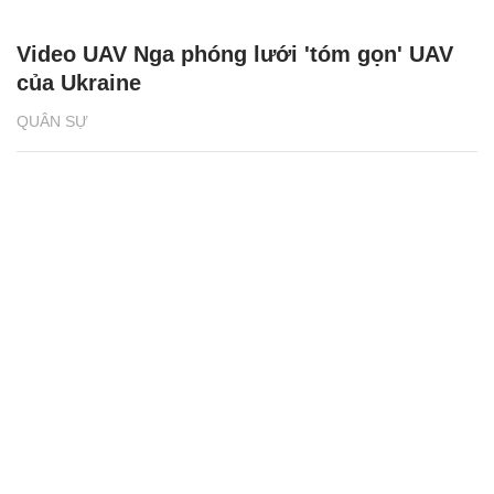
Video UAV Nga phóng lưới 'tóm gọn' UAV
của Ukraine
QUÂN SỰ