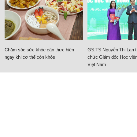
Chăm sóc sức khỏe cần thực hiện
GS.TS Nguyễn Thị Lan ti
ngay khi cơ thể còn khỏe
chức Giám đốc Học viện
Việt Nam