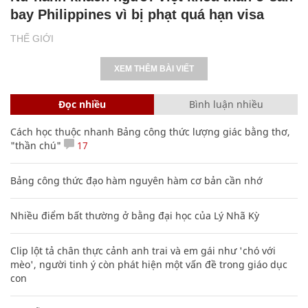
bay Philippines vì bị phạt quá hạn visa
THẾ GIỚI
XEM THÊM BÀI VIẾT
Đọc nhiều
Bình luận nhiều
Cách học thuộc nhanh Bảng công thức lượng giác bằng thơ,
"thần chú"
17
Bảng công thức đạo hàm nguyên hàm cơ bản cần nhớ
Nhiều điểm bất thường ở bằng đại học của Lý Nhã Kỳ
Clip lột tả chân thực cảnh anh trai và em gái như 'chó với
mèo', người tinh ý còn phát hiện một vấn đề trong giáo dục
con