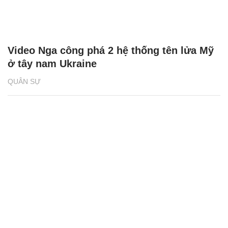
Video Nga công phá 2 hệ thống tên lửa Mỹ
ở tây nam Ukraine
QUÂN SỰ