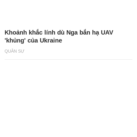
Khoảnh khắc lính dù Nga bắn hạ UAV
'khủng' của Ukraine
QUÂN SỰ