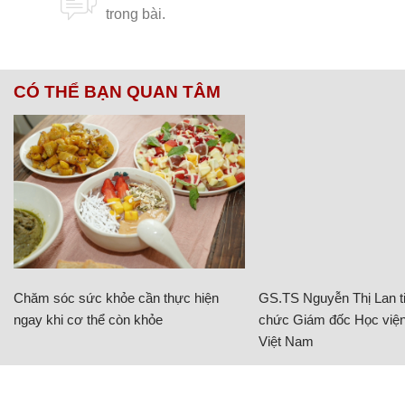
CÓ THỂ BẠN QUAN TÂM
Chăm sóc sức khỏe cần thực hiện
GS.TS Nguyễn Thị Lan ti
ngay khi cơ thể còn khỏe
chức Giám đốc Học viện
Việt Nam