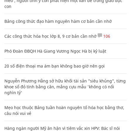
mèo', người tinh ý còn phát hiện một vấn đề trong giáo dục
con
Bảng công thức đạo hàm nguyên hàm cơ bản cần nhớ
Các công thức hóa học lớp 8, 9 cơ bản cần nhớ
106
Phó Đoàn ĐBQH Hà Giang Vương Ngọc Hà bị kỷ luật
20 số điện thoại ma ám bạn không bao giờ nên gọi
Nguyễn Phương Hằng sở hữu khối tài sản "siêu khủng", từng
khoe sổ đỏ tính bằng cân, mắng cựu mẫu 'không có nổi
nghìn tỷ'
Mẹo học thuộc Bảng tuần hoàn nguyên tố hóa học bằng thơ,
câu nói vui vẻ
Hàng ngàn người Mỹ ân hận vì tiêm vắc xin HPV: Bác sĩ nói