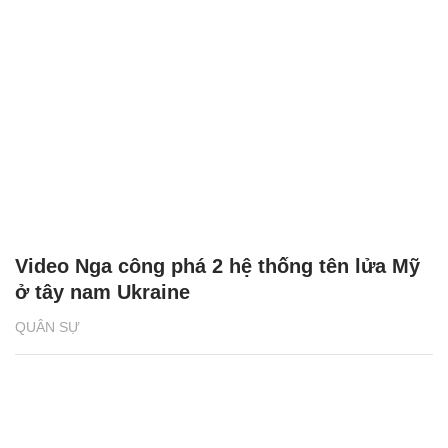
Video Nga công phá 2 hệ thống tên lửa Mỹ
ở tây nam Ukraine
QUÂN SỰ