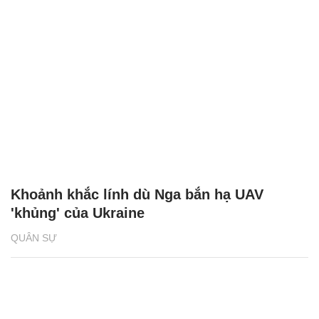
Khoảnh khắc lính dù Nga bắn hạ UAV
'khủng' của Ukraine
QUÂN SỰ