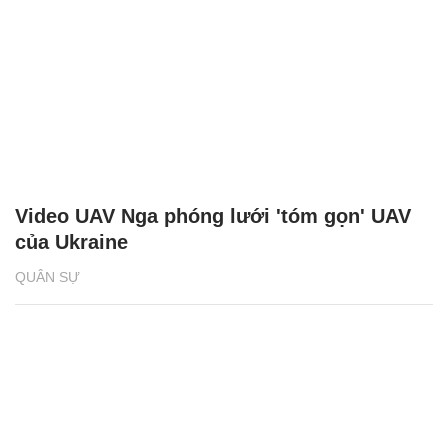
Video UAV Nga phóng lưới 'tóm gọn' UAV
của Ukraine
QUÂN SỰ