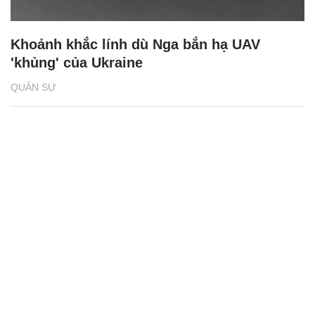
Khoảnh khắc lính dù Nga bắn hạ UAV
'khủng' của Ukraine
QUÂN SỰ