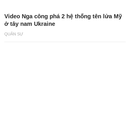
Video Nga công phá 2 hệ thống tên lửa Mỹ
ở tây nam Ukraine
QUÂN SỰ