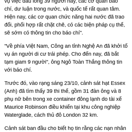
vụ việc đau lòng 39 người này, các cơ quan báo
chí, dư luận trong nước, và quốc tế rất quan tâm.
Hiện nay, các cơ quan chức năng hai nước đã trao
đổi, phối hợp rất chặt chẽ, có các biện pháp cụ thể,
sẽ sớm có thông tin cho báo chí".
"Về phía Việt Nam, Công an tỉnh Nghệ An đã khởi tố
vụ án người di cư trái phép. Cho đến nay, đã bắt
tạm giam 9 người", ông Ngô Toàn Thắng thông tin
với báo chí.
Trước đó, vào rạng sáng 23/10, cảnh sát hạt Essex
(Anh) đã tìm thấy 39 thi thể, gồm 31 đàn ông và 8
phụ nữ bên trong xe container đông lạnh do tài xế
Maurice Robinson điều khiển tại khu công nghiệp
Waterglade, cách thủ đô London 32 km.
Cảnh sát ban đầu cho biết họ tin rằng các nạn nhân