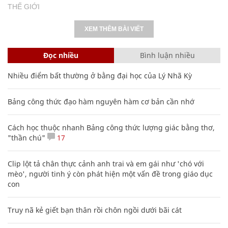
THẾ GIỚI
XEM THÊM BÀI VIẾT
Đọc nhiều
Bình luận nhiều
Nhiều điểm bất thường ở bằng đại học của Lý Nhã Kỳ
Bảng công thức đạo hàm nguyên hàm cơ bản cần nhớ
Cách học thuộc nhanh Bảng công thức lượng giác bằng thơ,
"thần chú"
17
Clip lột tả chân thực cảnh anh trai và em gái như 'chó với
mèo', người tinh ý còn phát hiện một vấn đề trong giáo dục
con
Truy nã kẻ giết bạn thân rồi chôn ngồi dưới bãi cát