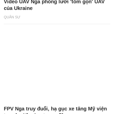
Video UAV Nga phóng lưới 'tóm gọn' UAV
của Ukraine
QUÂN SỰ
FPV Nga truy đuổi, hạ gục xe tăng Mỹ viện