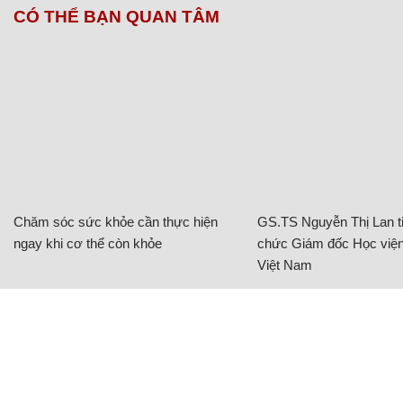
CÓ THỂ BẠN QUAN TÂM
Chăm sóc sức khỏe cần thực hiện
GS.TS Nguyễn Thị Lan ti
ngay khi cơ thể còn khỏe
chức Giám đốc Học viện
Việt Nam