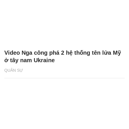
Video Nga công phá 2 hệ thống tên lửa Mỹ
ở tây nam Ukraine
QUÂN SỰ