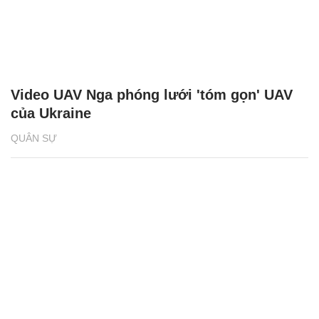
Video UAV Nga phóng lưới 'tóm gọn' UAV
của Ukraine
QUÂN SỰ