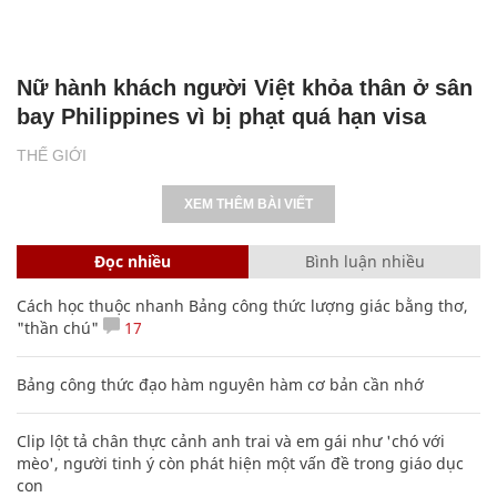
Nữ hành khách người Việt khỏa thân ở sân
bay Philippines vì bị phạt quá hạn visa
THẾ GIỚI
XEM THÊM BÀI VIẾT
Đọc nhiều
Bình luận nhiều
Cách học thuộc nhanh Bảng công thức lượng giác bằng thơ,
"thần chú"
17
Bảng công thức đạo hàm nguyên hàm cơ bản cần nhớ
Clip lột tả chân thực cảnh anh trai và em gái như 'chó với
mèo', người tinh ý còn phát hiện một vấn đề trong giáo dục
con