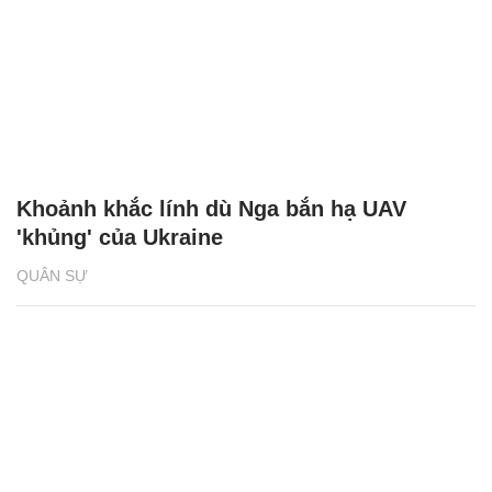
Khoảnh khắc lính dù Nga bắn hạ UAV
'khủng' của Ukraine
QUÂN SỰ