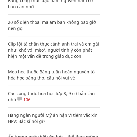
Bảng công thức đạo hàm nguyên hàm cơ
bản cần nhớ
20 số điện thoại ma ám bạn không bao giờ
nên gọi
Clip lột tả chân thực cảnh anh trai và em gái
như 'chó với mèo', người tinh ý còn phát
hiện một vấn đề trong giáo dục con
Mẹo học thuộc Bảng tuần hoàn nguyên tố
hóa học bằng thơ, câu nói vui vẻ
Các công thức hóa học lớp 8, 9 cơ bản cần
nhớ
106
Hàng ngàn người Mỹ ân hận vì tiêm vắc xin
HPV: Bác sĩ nói gì?
Ấn tượng ngày hội văn hóa - thể thao mừng