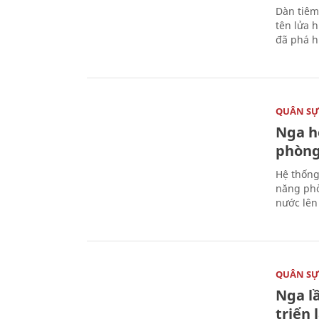
Dàn tiêm
tên lửa 
đã phá h
QUÂN S
Nga h
phòng
Hệ thống
năng phò
nước lên 
QUÂN S
Nga l
triển