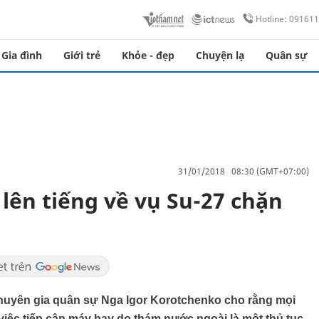
Hotline: 09161
Gia đình
Giới trẻ
Khỏe - đẹp
Chuyện lạ
Quân sự
31/01/2018 08:30 (GMT+07:00)
lên tiếng về vụ Su-27 chặn
huyên gia quân sự Nga Igor Korotchenko cho rằng mọi
việc tiếp cận máy bay do thám nước ngoài là một thủ tục