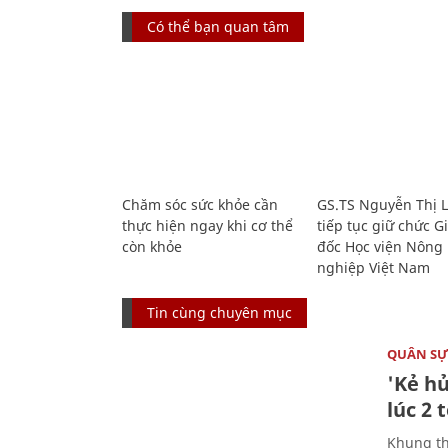
Có thể bạn quan tâm
Chăm sóc sức khỏe cần
GS.TS Nguyễn Thị 
thực hiện ngay khi cơ thể
tiếp tục giữ chức 
còn khỏe
đốc Học viện Nông
nghiệp Việt Nam
Tin cùng chuyên mục
QUÂN S
'Kẻ h
lúc 2 
Khung th