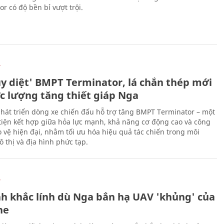
r có độ bền bỉ vượt trội.
Ự
ủy diệt' BMPT Terminator, lá chắn thép mới
ực lượng tăng thiết giáp Nga
hát triển dòng xe chiến đấu hỗ trợ tăng BMPT Terminator – một
iện kết hợp giữa hỏa lực mạnh, khả năng cơ động cao và công
 vệ hiện đại, nhằm tối ưu hóa hiệu quả tác chiến trong môi
 thị và địa hình phức tạp.
Ự
h khắc lính dù Nga bắn hạ UAV 'khủng' của
ne