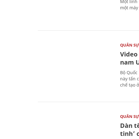
Một lính
một máy 
QUÂN S
Video
nam U
Bộ Quốc 
này tấn 
chế tạo 
QUÂN S
Dàn t
tinh’ 