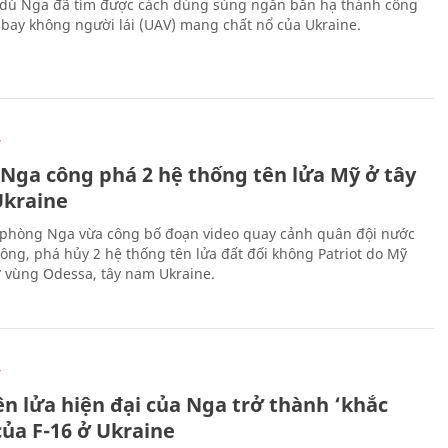
 dù Nga đã tìm được cách dùng súng ngắn bắn hạ thành công
bay không người lái (UAV) mang chất nổ của Ukraine.
Ự
 Nga công phá 2 hệ thống tên lửa Mỹ ở tây
kraine
phòng Nga vừa công bố đoạn video quay cảnh quân đội nước
công, phá hủy 2 hệ thống tên lửa đất đối không Patriot do Mỹ
ở vùng Odessa, tây nam Ukraine.
Ự
ên lửa hiện đại của Nga trở thành ‘khắc
của F-16 ở Ukraine