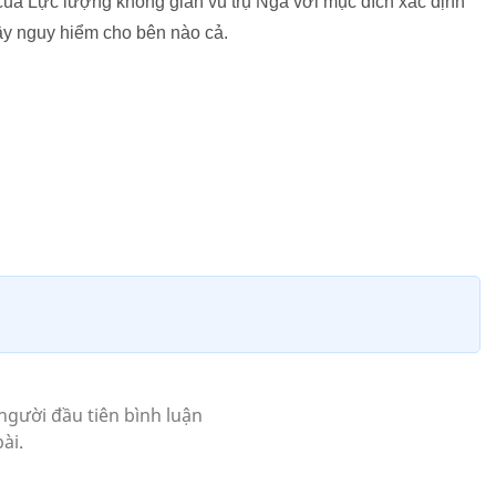
ủa Lực lượng không gian vũ trụ Nga với mục đích xác định
y nguy hiểm cho bên nào cả.