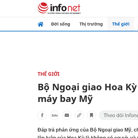
Đời sống
Thị trường
Thế giới
THẾ GIỚI
Bộ Ngoại giao Hoa Kỳ 
máy bay Mỹ
Đáp trả phản ứng của Bộ Ngoại giao Mỹ, c
lập luận của Hoa Kỳ là không có cơ sở, và 