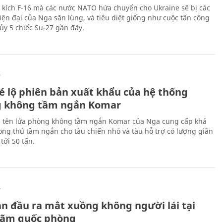
 kích F-16 mà các nước NATO hứa chuyển cho Ukraine sẽ bị các
hiện đại của Nga săn lùng, và tiêu diệt giống như cuộc tấn công
ủy 5 chiếc Su-27 gần đây.
Ự
é lộ phiên bản xuất khẩu của hệ thống
 không tầm ngắn Komar
 tên lửa phòng không tầm ngắn Komar của Nga cung cấp khả
ng thủ tầm ngắn cho tàu chiến nhỏ và tàu hỗ trợ có lượng giãn
tới 50 tấn.
Ự
ần đầu ra mắt xuồng không người lái tại
 lãm quốc phòng