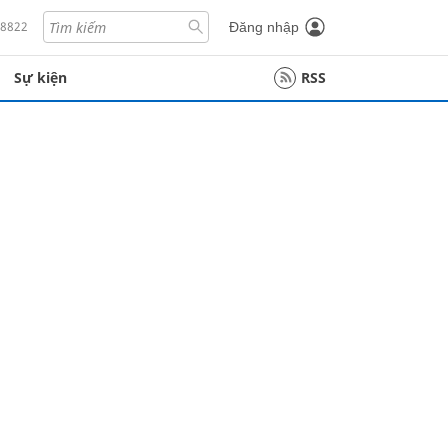
18822
Đăng nhập
Sự kiện
RSS