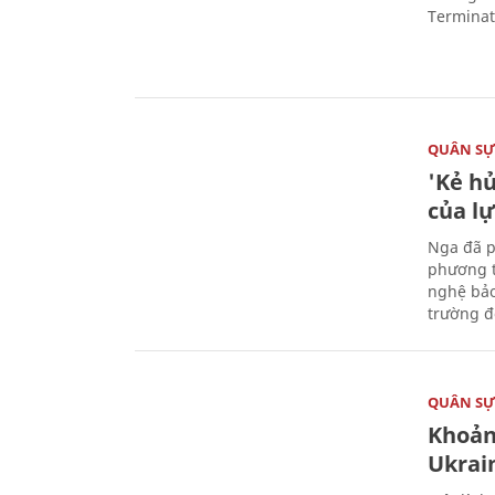
Terminato
QUÂN S
'Kẻ h
của l
Nga đã p
phương t
nghệ bảo
trường đô
QUÂN S
Khoản
Ukrai