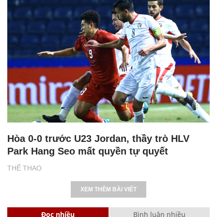
Hòa 0-0 trước U23 Jordan, thầy trò HLV
Park Hang Seo mất quyền tự quyết
THỂ THAO
XEM THÊM BÀI VIẾT
Đọc nhiều
Bình luận nhiều