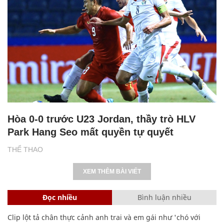
Hòa 0-0 trước U23 Jordan, thầy trò HLV
Park Hang Seo mất quyền tự quyết
THỂ THAO
XEM THÊM BÀI VIẾT
Đọc nhiều
Bình luận nhiều
Clip lột tả chân thực cảnh anh trai và em gái như 'chó với