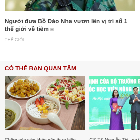
Người đưa Bồ Đào Nha vươn lên vị trí số 1
thế giới về tiêm
THẾ GIỚI
CÓ THỂ BẠN QUAN TÂM
Chăm sóc sức khỏe cần thực hiện
GS.TS Nguyễn Thị Lan ti