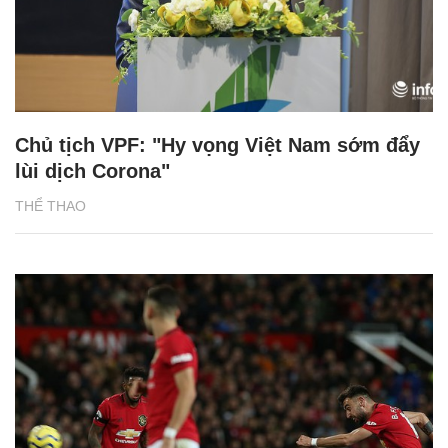
Chủ tịch VPF: "Hy vọng Việt Nam sớm đẩy
lùi dịch Corona"
THỂ THAO