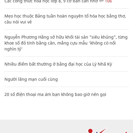
Các công thức hóa học lớp 8, 9 cơ bản cần nhớ
106
Mẹo học thuộc Bảng tuần hoàn nguyên tố hóa học bằng thơ,
câu nói vui vẻ
Nguyễn Phương Hằng sở hữu khối tài sản "siêu khủng", từng
khoe sổ đỏ tính bằng cân, mắng cựu mẫu 'không có nổi
nghìn tỷ'
Nhiều điểm bất thường ở bằng đại học của Lý Nhã Kỳ
Người lãng mạn cuối cùng
20 số điện thoại ma ám bạn không bao giờ nên gọi