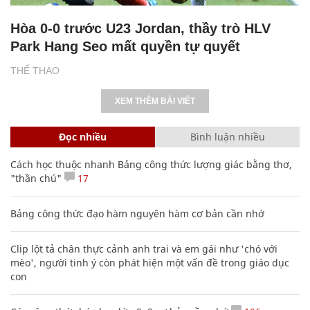
Hòa 0-0 trước U23 Jordan, thầy trò HLV
Park Hang Seo mất quyền tự quyết
THỂ THAO
XEM THÊM BÀI VIẾT
Đọc nhiều
Bình luận nhiều
Cách học thuộc nhanh Bảng công thức lượng giác bằng thơ,
"thần chú"
17
Bảng công thức đạo hàm nguyên hàm cơ bản cần nhớ
Clip lột tả chân thực cảnh anh trai và em gái như 'chó với
mèo', người tinh ý còn phát hiện một vấn đề trong giáo dục
con