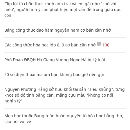
Clip lột tả chân thực cảnh anh trai và em gái như 'chó với
mèo', người tinh ý còn phát hiện một vấn đề trong giáo dục
con
Bảng công thức đạo hàm nguyên hàm cơ bản cần nhớ
Các công thức hóa học lớp 8, 9 cơ bản cần nhớ
106
Phó Đoàn ĐBQH Hà Giang Vương Ngọc Hà bị kỷ luật
20 số điện thoại ma ám bạn không bao giờ nên gọi
Nguyễn Phương Hằng sở hữu khối tài sản "siêu khủng", từng
khoe sổ đỏ tính bằng cân, mắng cựu mẫu 'không có nổi
nghìn tỷ'
Mẹo học thuộc Bảng tuần hoàn nguyên tố hóa học bằng thơ,
câu nói vui vẻ