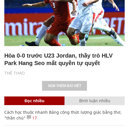
Hòa 0-0 trước U23 Jordan, thầy trò HLV
Park Hang Seo mất quyền tự quyết
THỂ THAO
XEM THÊM BÀI VIẾT
Đọc nhiều
Bình luận nhiều
Cách học thuộc nhanh Bảng công thức lượng giác bằng thơ,
"thần chú"
17