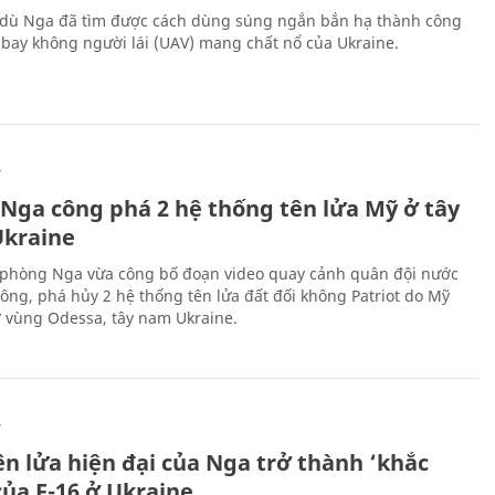
 dù Nga đã tìm được cách dùng súng ngắn bắn hạ thành công
bay không người lái (UAV) mang chất nổ của Ukraine.
Ự
 Nga công phá 2 hệ thống tên lửa Mỹ ở tây
kraine
phòng Nga vừa công bố đoạn video quay cảnh quân đội nước
công, phá hủy 2 hệ thống tên lửa đất đối không Patriot do Mỹ
ở vùng Odessa, tây nam Ukraine.
Ự
ên lửa hiện đại của Nga trở thành ‘khắc
của F-16 ở Ukraine