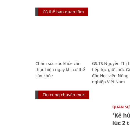
Có thể bạn quan tâm
Chăm sóc sức khỏe cần
GS.TS Nguyễn Thị 
thực hiện ngay khi cơ thể
tiếp tục giữ chức 
còn khỏe
đốc Học viện Nông
nghiệp Việt Nam
Tin cùng chuyên mục
QUÂN S
'Kẻ h
lúc 2 