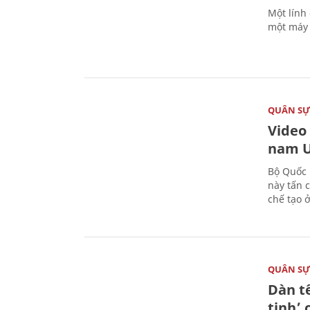
Một lính
một máy 
QUÂN S
Video
nam U
Bộ Quốc 
này tấn 
chế tạo 
QUÂN S
Dàn t
tinh’ 