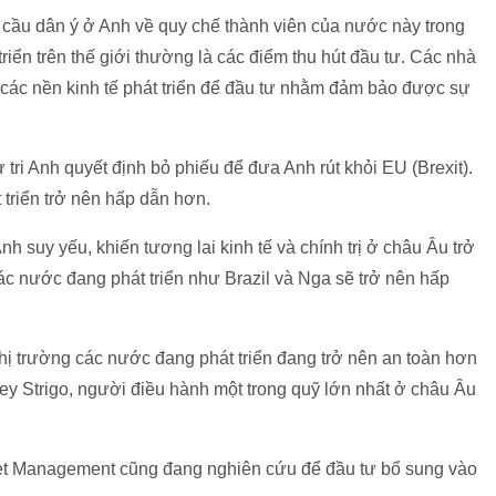
 cầu dân ý ở Anh về quy chế thành viên của nước này trong
riển trên thế giới thường là các điểm thu hút đầu tư. Các nhà
n các nền kinh tế phát triển để đầu tư nhằm đảm bảo được sự
ử tri Anh quyết định bỏ phiếu để đưa Anh rút khỏi EU (Brexit).
 triển trở nên hấp dẫn hơn.
 suy yếu, khiến tương lai kinh tế và chính trị ở châu Âu trở
ác nước đang phát triển như Brazil và Nga sẽ trở nên hấp
hị trường các nước đang phát triển đang trở nên an toàn hơn
rgey Strigo, người điều hành một trong quỹ lớn nhất ở châu Âu
et Management cũng đang nghiên cứu để đầu tư bổ sung vào