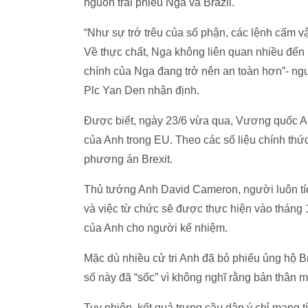
nguồn trái phiếu Nga và Brazil.
“Như sự trớ trêu của số phận, các lệnh cấm v
Về thực chất, Nga không liên quan nhiều đến
chính của Nga đang trở nên an toàn hơn”- n
Plc Yan Den nhận định.
Được biết, ngày 23/6 vừa qua, Vương quốc An
của Anh trong EU. Theo các số liệu chính thứ
phương án Brexit.
Thủ tướng Anh David Cameron, người luôn tíc
và việc từ chức sẽ được thực hiện vào tháng 
của Anh cho người kế nhiệm.
Mặc dù nhiều cử tri Anh đã bỏ phiếu ủng hộ B
số này đã “sốc” vì không nghĩ rằng bản thân 
Tuy nhiên, kết quả trưng cầu dân ý chỉ mang tí