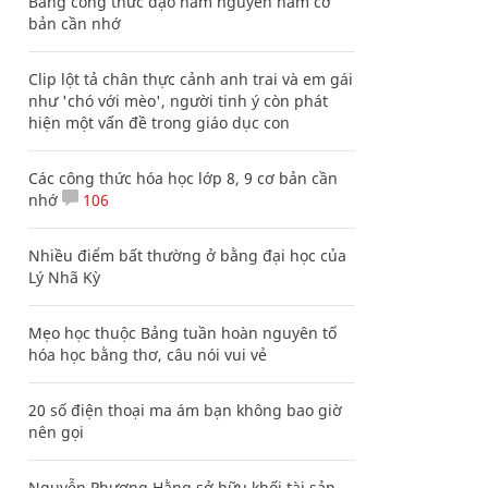
Bảng công thức đạo hàm nguyên hàm cơ
bản cần nhớ
Clip lột tả chân thực cảnh anh trai và em gái
như 'chó với mèo', người tinh ý còn phát
hiện một vấn đề trong giáo dục con
Các công thức hóa học lớp 8, 9 cơ bản cần
nhớ
106
Nhiều điểm bất thường ở bằng đại học của
Lý Nhã Kỳ
Mẹo học thuộc Bảng tuần hoàn nguyên tố
hóa học bằng thơ, câu nói vui vẻ
20 số điện thoại ma ám bạn không bao giờ
nên gọi
Nguyễn Phương Hằng sở hữu khối tài sản