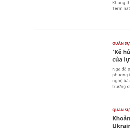
Khung th
Terminato
QUÂN S
'Kẻ h
của l
Nga đã p
phương t
nghệ bảo
trường đô
QUÂN S
Khoản
Ukrai