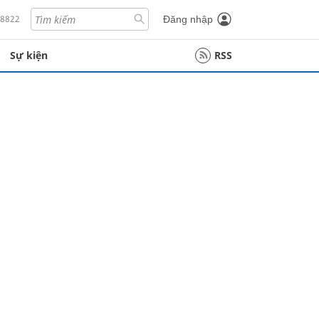
18822
Đăng nhập
Sự kiện
RSS