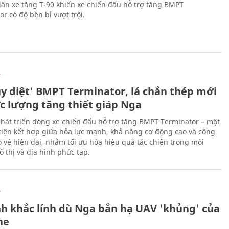
ân xe tăng T-90 khiến xe chiến đấu hỗ trợ tăng BMPT
r có độ bền bỉ vượt trội.
Ự
ủy diệt' BMPT Terminator, lá chắn thép mới
ực lượng tăng thiết giáp Nga
hát triển dòng xe chiến đấu hỗ trợ tăng BMPT Terminator – một
iện kết hợp giữa hỏa lực mạnh, khả năng cơ động cao và công
 vệ hiện đại, nhằm tối ưu hóa hiệu quả tác chiến trong môi
 thị và địa hình phức tạp.
Ự
h khắc lính dù Nga bắn hạ UAV 'khủng' của
ne