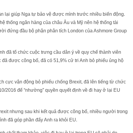
ận lại giúp Nga tự bảo vệ được mình trước nhiều biến động.
 hệ thống ngân hàng của châu Âu và Mỹ nên hệ thống tài
gười đứng đầu bộ phận phân tích London của Ashmore Group
h đã tổ chức cuộc trưng cầu dân ý về quy chế thành viên
c đã được công bố, đã có 51,9% cử tri Anh bỏ phiếu ủng hộ
h cực vận động bỏ phiếu chống Brexit, đã lên tiếng từ chức
10/2016 để “nhường” quyền quyết định về đi hay ở lại EU
rexit nhưng sau khi kết quả được công bố, nhiều người trong
mình đã góp phần đẩy Anh ra khỏi EU.
nh chất tham khảo, việc đi hay ở lại trong EU sẽ phải do