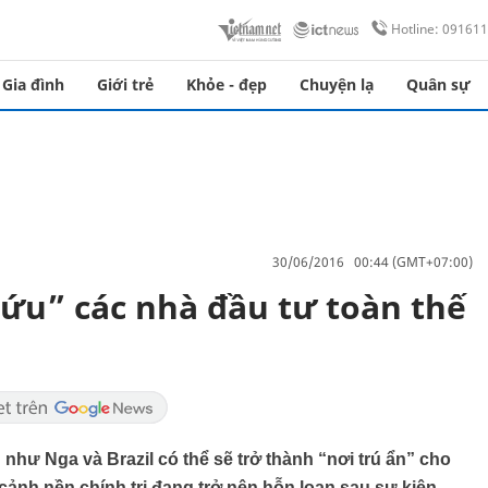
Hotline: 09161
Gia đình
Giới trẻ
Khỏe - đẹp
Chuyện lạ
Quân sự
30/06/2016 00:44 (GMT+07:00)
ứu” các nhà đầu tư toàn thế
 như Nga và Brazil có thể sẽ trở thành “nơi trú ẩn” cho
 cảnh nền chính trị đang trở nên hỗn loạn sau sự kiện