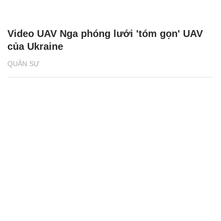
Video UAV Nga phóng lưới 'tóm gọn' UAV
của Ukraine
QUÂN SỰ