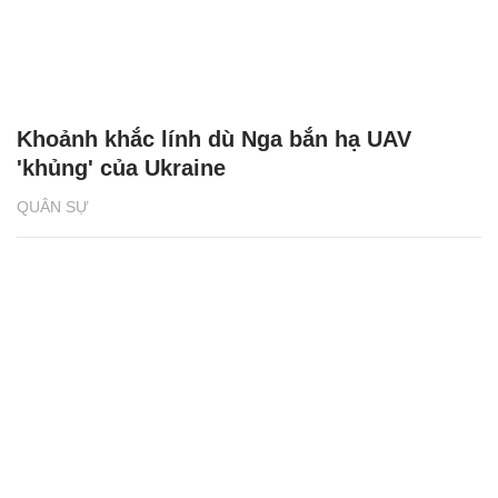
Khoảnh khắc lính dù Nga bắn hạ UAV
'khủng' của Ukraine
QUÂN SỰ