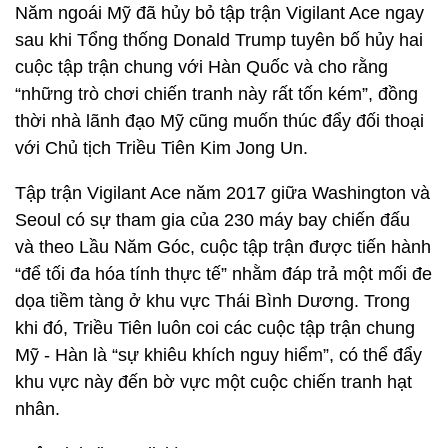
Năm ngoái Mỹ đã hủy bỏ tập trận Vigilant Ace ngay
sau khi Tổng thống Donald Trump tuyên bố hủy hai
cuộc tập trận chung với Hàn Quốc và cho rằng
“những trò chơi chiến tranh này rất tốn kém”, đồng
thời nhà lãnh đạo Mỹ cũng muốn thúc đẩy đối thoại
với Chủ tịch Triều Tiên Kim Jong Un.
Tập trận Vigilant Ace năm 2017 giữa Washington và
Seoul có sự tham gia của 230 máy bay chiến đấu
và theo Lầu Năm Góc, cuộc tập trận được tiến hành
“để tối đa hóa tính thực tế” nhằm đáp trả một mối đe
dọa tiềm tàng ở khu vực Thái Bình Dương. Trong
khi đó, Triều Tiên luôn coi các cuộc tập trận chung
Mỹ - Hàn là “sự khiêu khích nguy hiểm”, có thể đẩy
khu vực này đến bờ vực một cuộc chiến tranh hạt
nhân.