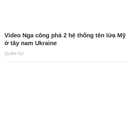
Video Nga công phá 2 hệ thống tên lửa Mỹ
ở tây nam Ukraine
QUÂN SỰ