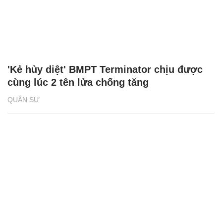
'Kẻ hủy diệt' BMPT Terminator chịu được
cùng lúc 2 tên lửa chống tăng
QUÂN SỰ