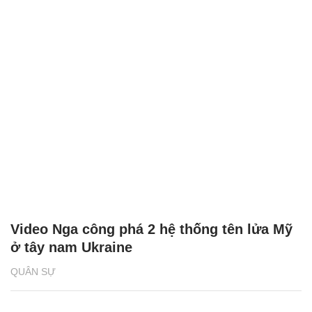
Video Nga công phá 2 hệ thống tên lửa Mỹ
ở tây nam Ukraine
QUÂN SỰ