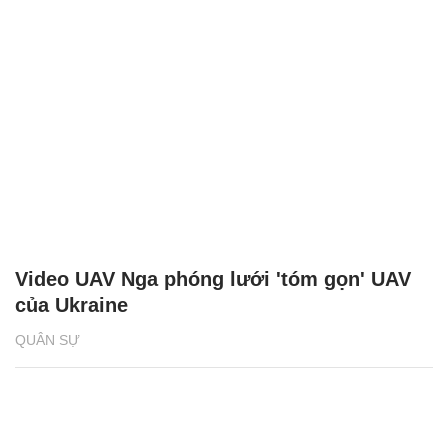
Video UAV Nga phóng lưới 'tóm gọn' UAV
của Ukraine
QUÂN SỰ