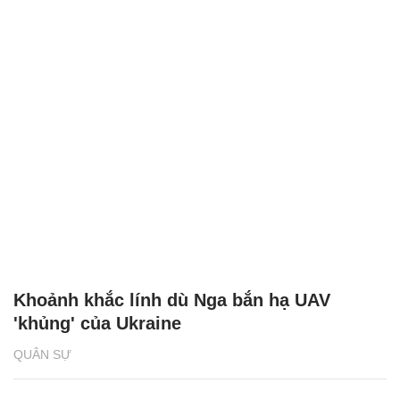
Khoảnh khắc lính dù Nga bắn hạ UAV
'khủng' của Ukraine
QUÂN SỰ