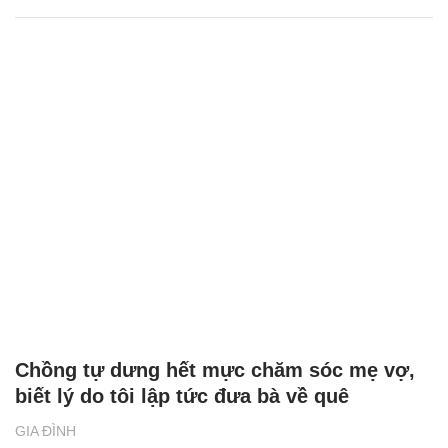
Chồng tự dưng hết mực chăm sóc mẹ vợ,
biết lý do tôi lập tức đưa bà về quê
GIA ĐÌNH