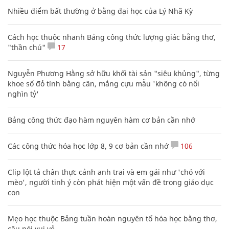
Nhiều điểm bất thường ở bằng đại học của Lý Nhã Kỳ
Cách học thuộc nhanh Bảng công thức lượng giác bằng thơ,
"thần chú"
17
Nguyễn Phương Hằng sở hữu khối tài sản "siêu khủng", từng
khoe sổ đỏ tính bằng cân, mắng cựu mẫu 'không có nổi
nghìn tỷ'
Bảng công thức đạo hàm nguyên hàm cơ bản cần nhớ
Các công thức hóa học lớp 8, 9 cơ bản cần nhớ
106
Clip lột tả chân thực cảnh anh trai và em gái như 'chó với
mèo', người tinh ý còn phát hiện một vấn đề trong giáo dục
con
Mẹo học thuộc Bảng tuần hoàn nguyên tố hóa học bằng thơ,
câu nói vui vẻ