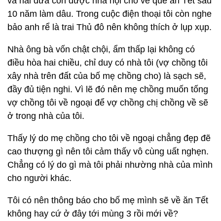
và hai đứa con được nhà nội cho về quê ăn Tết sau
10 năm làm dâu. Trong cuộc điện thoại tôi còn nghe
bảo anh rể là trai Thủ đô nên không thích ở lụp xụp.
Nhà ông bà vốn chật chội, ẩm thấp lại không có
điều hòa hai chiều, chỉ duy có nhà tôi (vợ chồng tôi
xây nhà trên đất của bố mẹ chồng cho) là sạch sẽ,
đầy đủ tiện nghi. Vì lẽ đó nên mẹ chồng muốn tống
vợ chồng tôi về ngoại để vợ chồng chị chồng về sẽ
ở trong nhà của tôi.
Thấy lý do mẹ chồng cho tôi về ngoại chẳng đẹp đẽ
cao thượng gì nên tôi cảm thấy vô cùng uất nghẹn.
Chẳng có lý do gì mà tôi phải nhường nhà của mình
cho người khác.
Tôi có nên thông báo cho bố mẹ mình sẽ về ăn Tết
không hay cứ ở đây tới mùng 3 rồi mới về?