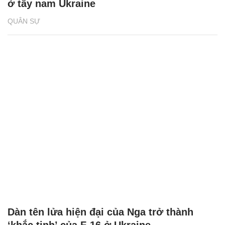
ở tây nam Ukraine
QUÂN SỰ
Dàn tên lửa hiện đại của Nga trở thành
‘khắc tinh’ của F-16 ở Ukraine