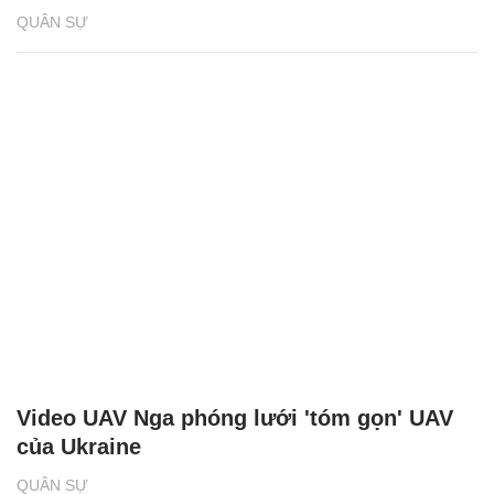
QUÂN SỰ
Video UAV Nga phóng lưới 'tóm gọn' UAV
của Ukraine
QUÂN SỰ