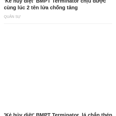
'Kẻ hủy diệt' BMPT Terminator chịu được
cùng lúc 2 tên lửa chống tăng
QUÂN SỰ
'Kẻ hủy diệt' BMPT Terminator, lá chắn thép