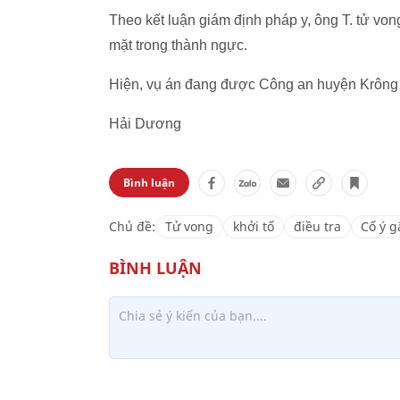
Theo kết luận giám định pháp y, ông T. tử v
mặt trong thành ngực.
Hiện, vụ án đang được Công an huyện Krông N
Hải Dương
Bình luận
Chủ đề:
Tử vong
khởi tố
điều tra
Cố ý g