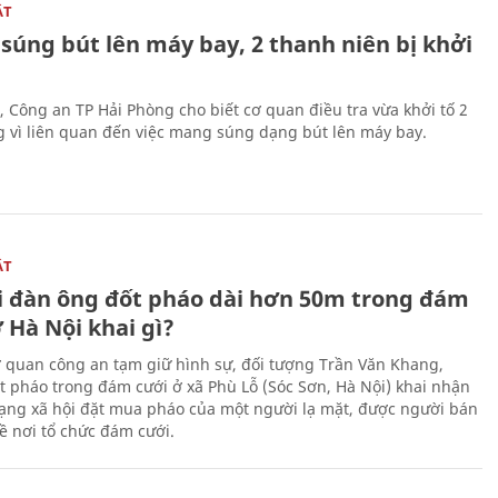
ẬT
súng bút lên máy bay, 2 thanh niên bị khởi
, Công an TP Hải Phòng cho biết cơ quan điều tra vừa khởi tố 2
g vì liên quan đến việc mang súng dạng bút lên máy bay.
ẬT
 đàn ông đốt pháo dài hơn 50m trong đám
 Hà Nội khai gì?
ơ quan công an tạm giữ hình sự, đối tượng Trần Văn Khang,
t pháo trong đám cưới ở xã Phù Lỗ (Sóc Sơn, Hà Nội) khai nhận
ạng xã hội đặt mua pháo của một người lạ mặt, được người bán
ề nơi tổ chức đám cưới.