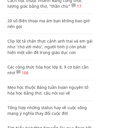
Cách học thuộc nhanh Bảng công thức
lượng giác bằng thơ, "thần chú"
17
20 số điện thoại ma ám bạn không bao giờ
nên gọi
Clip lột tả chân thực cảnh anh trai và em gái
như 'chó với mèo', người tinh ý còn phát
hiện một vấn đề trong giáo dục con
Các công thức hóa học lớp 8, 9 cơ bản cần
nhớ
106
Mẹo học thuộc Bảng tuần hoàn nguyên tố
hóa học bằng thơ, câu nói vui vẻ
Tổng hợp những status hay về cuộc sống
mang ý nghĩa thay đổi cuộc đời
Tìm hiểu tư tưởng Nguyễn Du qua đoạn kết