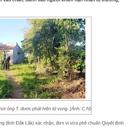
i ông T. được phát hiện tử vong. (Ảnh: C.N)
 (tỉnh Đắk Lắk) xác nhận, đơn vị vừa phê chuẩn Quyết định