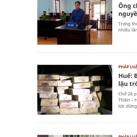
Ông ch
nguyền
Trong thờ
nhiều lầ
PHÁP LU
Huế: B
lậu t
Chở 26 p
Thiên – 
tức dừng
PHÁP LU