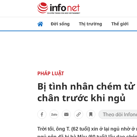
Đời sống
Thị trường
Thế giới
PHÁP LUẬT
Bị tình nhân chém tử 
chân trước khi ngủ
Trời tối, ông T. (62 tuổi) xin ở lại ngủ nhờ
ngủ nên đã bị bà Màu (60 tuổi) lấy dao ch