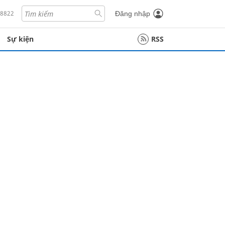
18822
Đăng nhập
Sự kiện
RSS