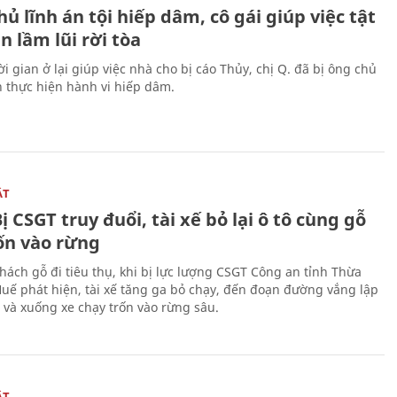
ủ lĩnh án tội hiếp dâm, cô gái giúp việc tật
 lầm lũi rời tòa
i gian ở lại giúp việc nhà cho bị cáo Thủy, chị Q. đã bị ông chủ
n thực hiện hành vi hiếp dâm.
ẬT
ị CSGT truy đuổi, tài xế bỏ lại ô tô cùng gỗ
rốn vào rừng
hách gỗ đi tiêu thụ, khi bị lực lượng CSGT Công an tỉnh Thừa
Huế phát hiện, tài xế tăng ga bỏ chạy, đến đoạn đường vắng lập
 và xuống xe chạy trốn vào rừng sâu.
ẬT