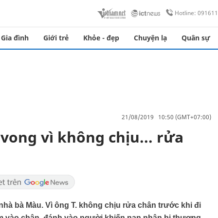
Hotline: 09161
Gia đình
Giới trẻ
Khỏe - đẹp
Chuyện lạ
Quân sự
21/08/2019 10:50 (GMT+07:00)
vong vì không chịu... rửa
 ở nhà bà Màu. Vì ông T. không chịu rửa chân trước khi đi
ém vào chân, đánh vào người khiến nạn nhân bị thương,