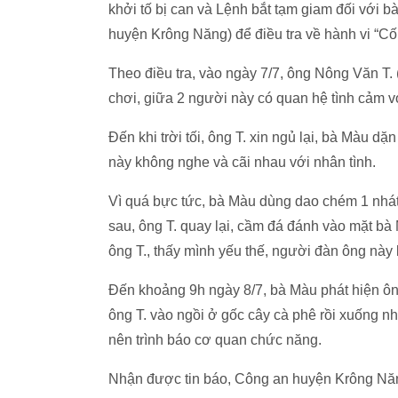
khởi tố bị can và Lệnh bắt tạm giam đối với b
huyện Krông Năng) để điều tra về hành vi “Cố 
Theo điều tra, vào ngày 7/7, ông Nông Văn T. 
chơi, giữa 2 người này có quan hệ tình cảm v
Đến khi trời tối, ông T. xin ngủ lại, bà Màu d
này không nghe và cãi nhau với nhân tình.
Vì quá bực tức, bà Màu dùng dao chém 1 nhát
sau, ông T. quay lại, cầm đá đánh vào mặt bà
ông T., thấy mình yếu thế, người đàn ông này l
Đến khoảng 9h ngày 8/7, bà Màu phát hiện ôn
ông T. vào ngồi ở gốc cây cà phê rồi xuống n
nên trình báo cơ quan chức năng.
Nhận được tin báo, Công an huyện Krông Năng