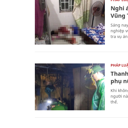
Nghi á
Vũng 
Sáng nay
nghiệp v
tra vụ á
PHÁP LU
Thanh
phụ nữ
Khi khôn
người nà
thể.