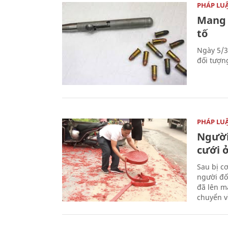
PHÁP LU
Mang 
tố
Ngày 5/3
đối tượn
PHÁP LU
Người
cưới ở
Sau bị c
người đố
đã lên m
chuyển v