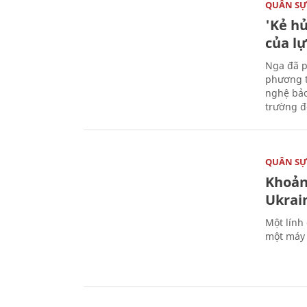
QUÂN S
'Kẻ h
của l
Nga đã p
phương t
nghệ bảo
trường đô
QUÂN S
Khoản
Ukrai
Một lính
một máy 