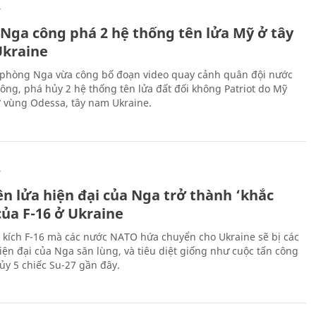
Ự
 Nga công phá 2 hệ thống tên lửa Mỹ ở tây
kraine
phòng Nga vừa công bố đoạn video quay cảnh quân đội nước
công, phá hủy 2 hệ thống tên lửa đất đối không Patriot do Mỹ
ở vùng Odessa, tây nam Ukraine.
Ự
ên lửa hiện đại của Nga trở thành ‘khắc
của F-16 ở Ukraine
 kích F-16 mà các nước NATO hứa chuyển cho Ukraine sẽ bị các
hiện đại của Nga săn lùng, và tiêu diệt giống như cuộc tấn công
ủy 5 chiếc Su-27 gần đây.