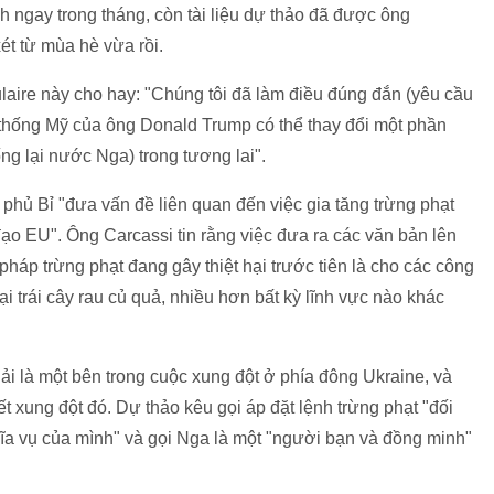
 ngay trong tháng, còn tài liệu dự thảo đã được ông
ét từ mùa hè vừa rồi.
laire này cho hay: "Chúng tôi đã làm điều đúng đắn (yêu cầu
 thống Mỹ của ông Donald Trump có thể thay đổi một phần
ng lại nước Nga) trong tương lai".
 phủ Bỉ "đưa vấn đề liên quan đến việc gia tăng trừng phạt
đạo EU". Ông Carcassi tin rằng việc đưa ra các văn bản lên
pháp trừng phạt đang gây thiệt hại trước tiên là cho các công
loại trái cây rau củ quả, nhiều hơn bất kỳ lĩnh vực nào khác
ải là một bên trong cuộc xung đột ở phía đông Ukraine, và
t xung đột đó. Dự thảo kêu gọi áp đặt lệnh trừng phạt "đối
hĩa vụ của mình" và gọi Nga là một "người bạn và đồng minh"