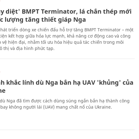
Ự
ủy diệt' BMPT Terminator, lá chắn thép mới
ực lượng tăng thiết giáp Nga
hát triển dòng xe chiến đấu hỗ trợ tăng BMPT Terminator – một
iện kết hợp giữa hỏa lực mạnh, khả năng cơ động cao và công
 vệ hiện đại, nhằm tối ưu hóa hiệu quả tác chiến trong môi
 thị và địa hình phức tạp.
Ự
h khắc lính dù Nga bắn hạ UAV 'khủng' của
ne
 dù Nga đã tìm được cách dùng súng ngắn bắn hạ thành công
bay không người lái (UAV) mang chất nổ của Ukraine.