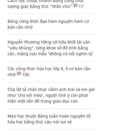
Cách học thuộc nhanh Bảng công thức
lượng giác bằng thơ, "thần chú"
17
Bảng công thức đạo hàm nguyên hàm cơ
bản cần nhớ
Nguyễn Phương Hằng sở hữu khối tài sản
"siêu khủng", từng khoe sổ đỏ tính bằng
cân, mắng cựu mẫu 'không có nổi nghìn tỷ'
Các công thức hóa học lớp 8, 9 cơ bản cần
nhớ
106
Clip lột tả chân thực cảnh anh trai và em gái
như 'chó với mèo', người tinh ý còn phát
hiện một vấn đề trong giáo dục con
Mẹo học thuộc Bảng tuần hoàn nguyên tố
hóa học bằng thơ, câu nói vui vẻ