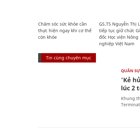
Chăm sóc sức khỏe cần
GS.TS Nguyễn Thị 
thực hiện ngay khi cơ thể
tiếp tục giữ chức 
còn khỏe
đốc Học viện Nông
nghiệp Việt Nam
Tin cùng chuyên mục
QUÂN S
'Kẻ h
lúc 2 
Khung th
Terminato