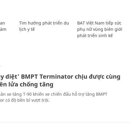
Lan
Tìm hướng phát triển du
BAT Việt Nam tiếp sức
Giám
lịch y tế
phụ nữ vùng biên giới
phát triển sinh kế
Ự
ủy diệt' BMPT Terminator chịu được cùng
tên lửa chống tăng
ân xe tăng T-90 khiến xe chiến đấu hỗ trợ tăng BMPT
r có độ bền bỉ vượt trội.