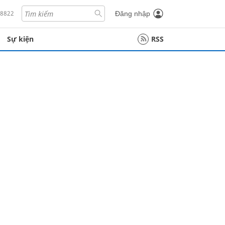
18822
Đăng nhập
Sự kiện
RSS