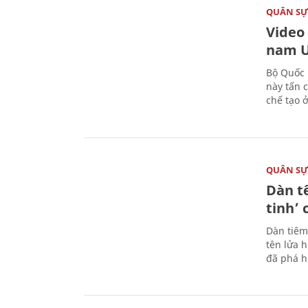
QUÂN S
Video
nam U
Bộ Quốc 
này tấn 
chế tạo 
QUÂN S
Dàn t
tinh’ 
Dàn tiêm
tên lửa 
đã phá h