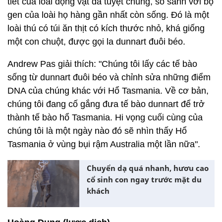
tiết của loài động vật đã tuyệt chủng, so sánh với bộ
gen của loài họ hàng gần nhất còn sống. Đó là một
loài thú có túi ăn thịt có kích thước nhỏ, khá giống
một con chuột, được gọi la dunnart đuôi béo.
Andrew Pas giải thích: "Chúng tôi lấy các tế bào
sống từ dunnart đuôi béo và chỉnh sửa những điểm
DNA của chúng khác với Hổ Tasmania. Về cơ bản,
chúng tôi đang cố gắng đưa tế bào dunnart để trở
thành tế bào hổ Tasmania. Hi vọng cuối cùng của
chúng tôi là một ngày nào đó sẽ nhìn thấy Hổ
Tasmania ở vùng bụi rậm Australia một lần nữa".
Chuyển dạ quá nhanh, hươu cao
cổ sinh con ngay trước mặt du
khách