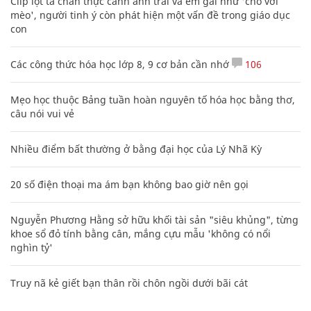
Clip lột tả chân thực cảnh anh trai và em gái như 'chó với
mèo', người tinh ý còn phát hiện một vấn đề trong giáo dục
con
Các công thức hóa học lớp 8, 9 cơ bản cần nhớ
106
Mẹo học thuộc Bảng tuần hoàn nguyên tố hóa học bằng thơ,
câu nói vui vẻ
Nhiều điểm bất thường ở bằng đại học của Lý Nhã Kỳ
20 số điện thoại ma ám bạn không bao giờ nên gọi
Nguyễn Phương Hằng sở hữu khối tài sản "siêu khủng", từng
khoe sổ đỏ tính bằng cân, mắng cựu mẫu 'không có nổi
nghìn tỷ'
Truy nã kẻ giết bạn thân rồi chôn ngồi dưới bãi cát