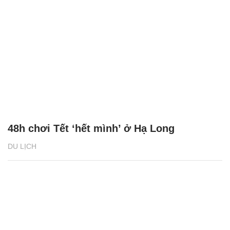
48h chơi Tết ‘hết mình’ ở Hạ Long
DU LỊCH