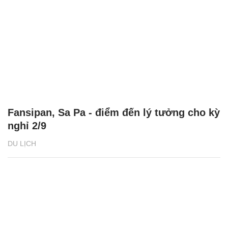
Fansipan, Sa Pa - điểm đến lý tưởng cho kỳ
nghỉ 2/9
DU LỊCH