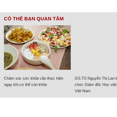
CÓ THỂ BẠN QUAN TÂM
Chăm sóc sức khỏe cần thực hiện
GS.TS Nguyễn Thị Lan ti
ngay khi cơ thể còn khỏe
chức Giám đốc Học viện
Việt Nam