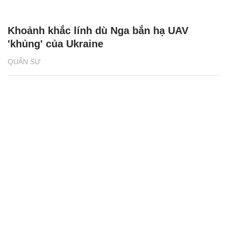
Khoảnh khắc lính dù Nga bắn hạ UAV
'khủng' của Ukraine
QUÂN SỰ