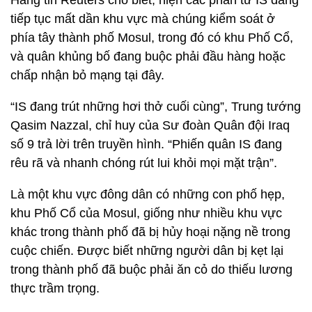
Hãng tin Reuters cho biết, hiện các phần tử IS đang
tiếp tục mất dần khu vực mà chúng kiểm soát ở
phía tây thành phố Mosul, trong đó có khu Phố Cổ,
và quân khủng bố đang buộc phải đầu hàng hoặc
chấp nhận bỏ mạng tại đây.
“IS đang trút những hơi thở cuối cùng”, Trung tướng
Qasim Nazzal, chỉ huy của Sư đoàn Quân đội Iraq
số 9 trả lời trên truyền hình. “Phiến quân IS đang
rêu rã và nhanh chóng rút lui khỏi mọi mặt trận”.
Là một khu vực đông dân có những con phố hẹp,
khu Phố Cổ của Mosul, giống như nhiều khu vực
khác trong thành phố đã bị hủy hoại nặng nề trong
cuộc chiến. Được biết những người dân bị kẹt lại
trong thành phố đã buộc phải ăn cỏ do thiếu lương
thực trầm trọng.