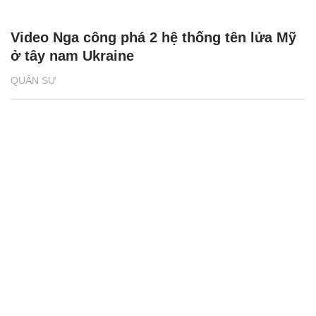
Video Nga công phá 2 hệ thống tên lửa Mỹ
ở tây nam Ukraine
QUÂN SỰ