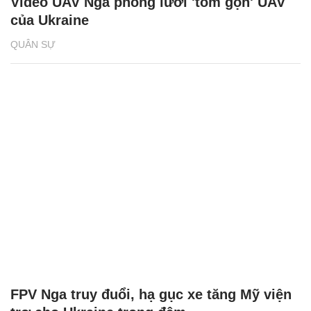
Video UAV Nga phóng lưới 'tóm gọn' UAV
của Ukraine
QUÂN SỰ
FPV Nga truy đuổi, hạ gục xe tăng Mỹ viện