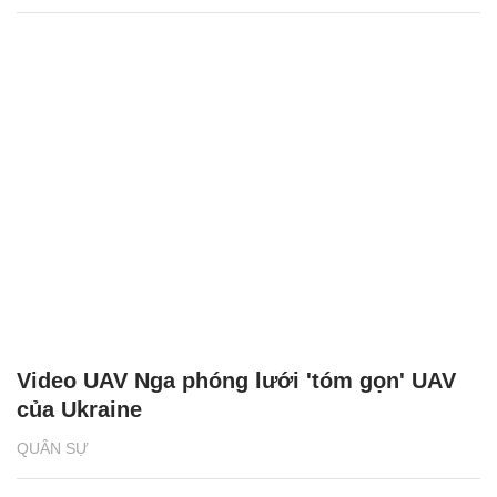
Video UAV Nga phóng lưới 'tóm gọn' UAV
của Ukraine
QUÂN SỰ