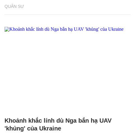
QUÂN SỰ
Khoảnh khắc lính dù Nga bắn hạ UAV
'khủng' của Ukraine