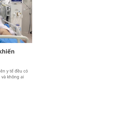
khiến
ên y tế đều có
 và không ai