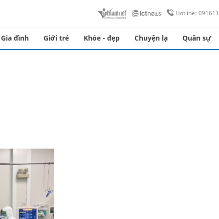
Hotline: 09161
Gia đình
Giới trẻ
Khỏe - đẹp
Chuyện lạ
Quân sự