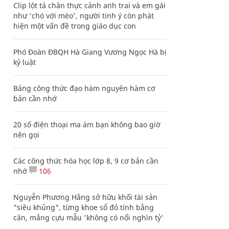
Clip lột tả chân thực cảnh anh trai và em gái
như 'chó với mèo', người tinh ý còn phát
hiện một vấn đề trong giáo dục con
Phó Đoàn ĐBQH Hà Giang Vương Ngọc Hà bị
kỷ luật
Bảng công thức đạo hàm nguyên hàm cơ
bản cần nhớ
20 số điện thoại ma ám bạn không bao giờ
nên gọi
Các công thức hóa học lớp 8, 9 cơ bản cần
nhớ
106
Nguyễn Phương Hằng sở hữu khối tài sản
"siêu khủng", từng khoe sổ đỏ tính bằng
cân, mắng cựu mẫu 'không có nổi nghìn tỷ'