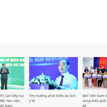
hị Lan tiếp tục
Tìm hướng phát triển du lịch
BAT Việt Nam t
đốc Học viện
y tế
vùng biên giới 
iệt Nam
kế