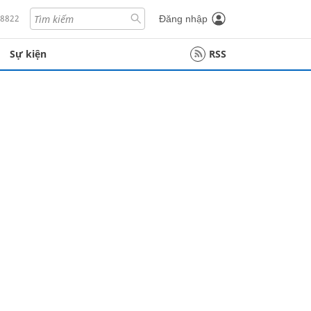
18822
Đăng nhập
Sự kiện
RSS