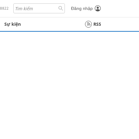
18822
Đăng nhập
Sự kiện
RSS