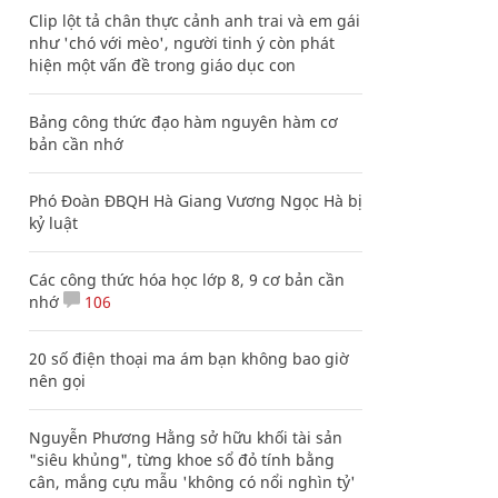
Clip lột tả chân thực cảnh anh trai và em gái
như 'chó với mèo', người tinh ý còn phát
hiện một vấn đề trong giáo dục con
Bảng công thức đạo hàm nguyên hàm cơ
bản cần nhớ
Phó Đoàn ĐBQH Hà Giang Vương Ngọc Hà bị
kỷ luật
Các công thức hóa học lớp 8, 9 cơ bản cần
nhớ
106
20 số điện thoại ma ám bạn không bao giờ
nên gọi
Nguyễn Phương Hằng sở hữu khối tài sản
"siêu khủng", từng khoe sổ đỏ tính bằng
cân, mắng cựu mẫu 'không có nổi nghìn tỷ'