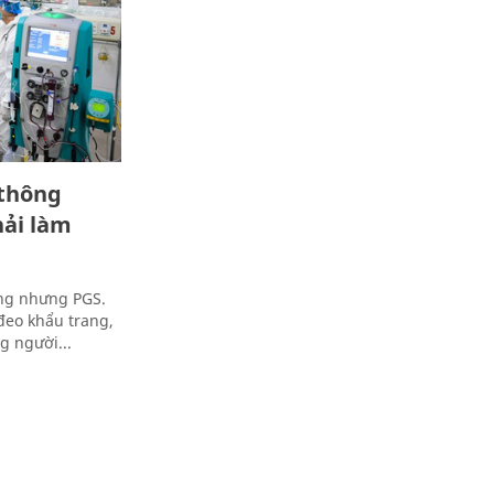
 thông
ải làm
ờng nhưng PGS.
đeo khẩu trang,
g người...