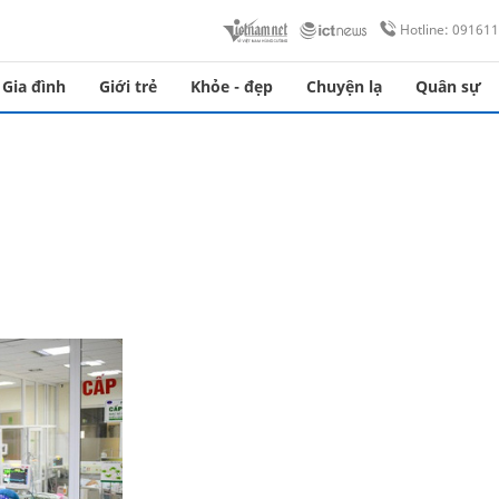
Hotline: 09161
Gia đình
Giới trẻ
Khỏe - đẹp
Chuyện lạ
Quân sự