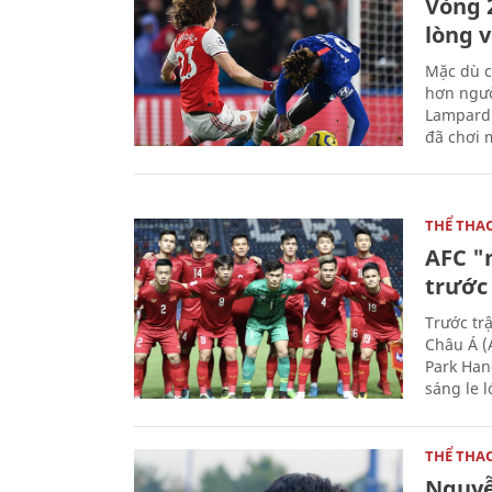
Vòng 
lòng 
Mặc dù c
hơn ngườ
Lampard 
đã chơi m
THỂ THA
AFC "
trước 
Trước tr
Châu Á (
Park Han
sáng le 
THỂ THA
Nguyễ