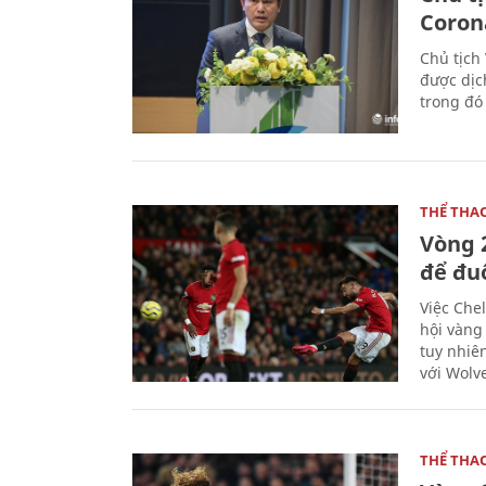
Coron
Chủ tịch
được dịc
trong đó
THỂ THA
Vòng 
để đu
Việc Chel
hội vàng
tuy nhiê
với Wolv
THỂ THA