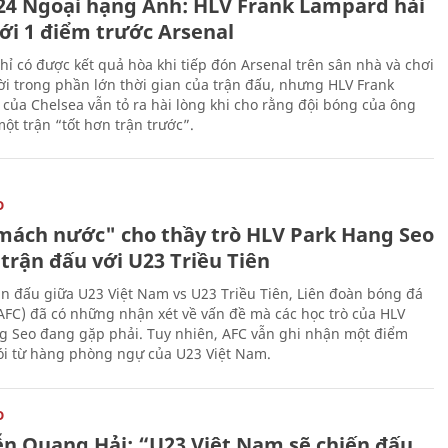
24 Ngoại hạng Anh: HLV Frank Lampard hài
với 1 điểm trước Arsenal
hỉ có được kết quả hòa khi tiếp đón Arsenal trên sân nhà và chơi
i trong phần lớn thời gian của trận đấu, nhưng HLV Frank
của Chelsea vẫn tỏ ra hài lòng khi cho rằng đội bóng của ông
ột trận “tốt hơn trận trước”.
O
mách nước" cho thầy trò HLV Park Hang Seo
trận đấu với U23 Triều Tiên
ận đấu giữa U23 Việt Nam vs U23 Triều Tiên, Liên đoàn bóng đá
AFC) đã có những nhận xét về vấn đề mà các học trò của HLV
g Seo đang gặp phải. Tuy nhiên, AFC vẫn ghi nhận một điểm
lói từ hàng phòng ngự của U23 Việt Nam.
O
n Quang Hải: “U23 Việt Nam sẽ chiến đấu