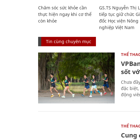
Chăm sóc sức khỏe cần
GS.TS Nguyễn Thị 
thực hiện ngay khi cơ thể
tiếp tục giữ chức 
còn khỏe
đốc Học viện Nông
nghiệp Việt Nam
Tin cùng chuyên mục
THỂ THA
VPBan
sốt vớ
Chưa đầy
đặc biệt
động viên
THỂ THA
Cung 