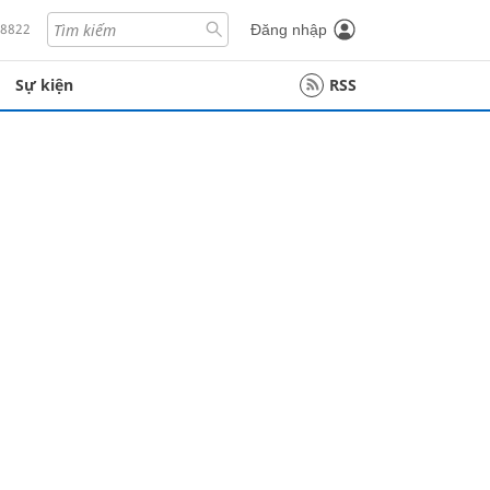
18822
Đăng nhập
Sự kiện
RSS