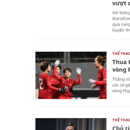
vượt 
Với thôn
Marathon
qua cung
huyền th
THỂ THA
Thua 
vòng P
Thắng nữ
các cô g
vòng Play
THỂ THA
Chủ t