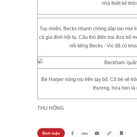
nhà thiết kế thờ
Tuy nhiên, Becks nhanh chóng dập tan mọi t
cả gia đình hội tụ. Cầu thủ điển trai đưa bố
nổi tiếng Becks - Vic đã có kh
Bé Harper nũng nịu trên tay bố. Cô bé sẽ trò
thương, hứa hẹn là 
THU HỒNG
Bình luận