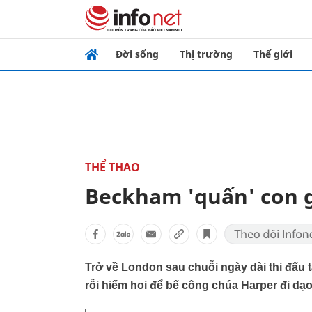
Đời sống
Thị trường
Thế giới
THỂ THAO
Beckham 'quấn' con g
Trở về London sau chuỗi ngày dài thi đấu 
rỗi hiếm hoi để bế công chúa Harper đi dạ