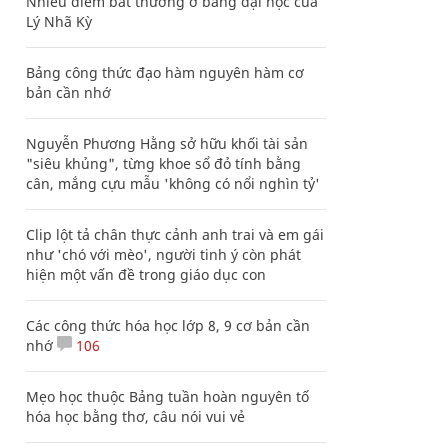
Nhiều điểm bất thường ở bằng đại học của
Lý Nhã Kỳ
Bảng công thức đạo hàm nguyên hàm cơ
bản cần nhớ
Nguyễn Phương Hằng sở hữu khối tài sản
"siêu khủng", từng khoe sổ đỏ tính bằng
cân, mắng cựu mẫu 'không có nổi nghìn tỷ'
Clip lột tả chân thực cảnh anh trai và em gái
như 'chó với mèo', người tinh ý còn phát
hiện một vấn đề trong giáo dục con
Các công thức hóa học lớp 8, 9 cơ bản cần
nhớ
106
Mẹo học thuộc Bảng tuần hoàn nguyên tố
hóa học bằng thơ, câu nói vui vẻ