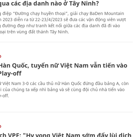
qua các địa danh nào ở Tây Ninh?
g điệp “Đường chạy huyền thoại”, giải chạy BaDen Mountain
 2023 diễn ra từ 22-23/4/2023 sẽ đưa các vận động viên vượt
 đường đẹp như tranh kết nối giữa các địa danh đã đi vào
oại trên vùng đất thánh Tây Ninh.
O
Hàn Quốc, tuyển nữ Việt Nam vẫn tiến vào
lay-off
 Việt Nam 3-0 các cầu thủ nữ Hàn Quốc đứng đầu bảng A, còn
ái của chúng ta xếp nhì bảng và sẽ cùng đội chủ nhà tiến vào
-off.
O
ịch VPF: "Hy vọng Việt Nam sớm đẩy lùi dịch