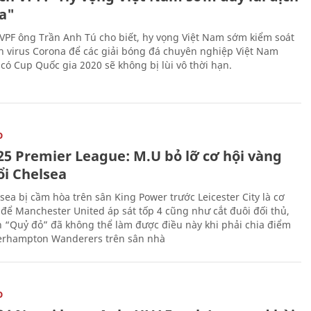
a"
 VPF ông Trần Anh Tú cho biết, hy vọng Việt Nam sớm kiểm soát
h virus Corona để các giải bóng đá chuyên nghiệp Việt Nam
 có Cup Quốc gia 2020 sẽ không bị lùi vô thời hạn.
O
25 Premier League: M.U bỏ lỡ cơ hội vàng
ổi Chelsea
sea bị cầm hòa trên sân King Power trước Leicester City là cơ
 để Manchester United áp sát tốp 4 cũng như cắt đuôi đối thủ,
n “Quỷ đỏ” đã không thể làm được điều này khi phải chia điểm
erhampton Wanderers trên sân nhà
O