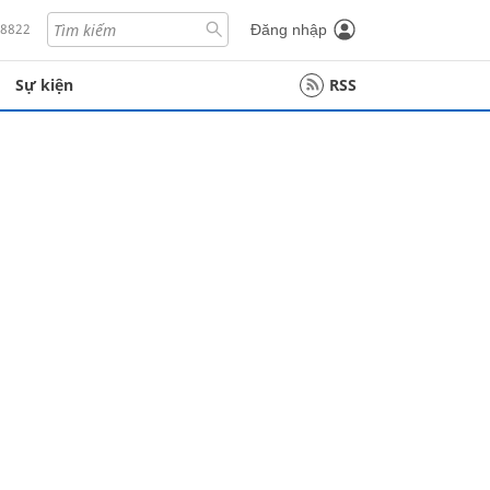
18822
Đăng nhập
Sự kiện
RSS