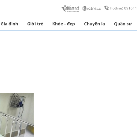
Hotline: 09161
Gia đình
Giới trẻ
Khỏe - đẹp
Chuyện lạ
Quân sự