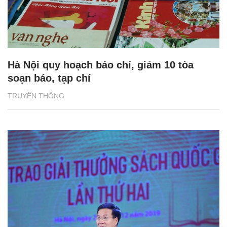
Hà Nội quy hoạch báo chí, giảm 10 tòa
soạn báo, tạp chí
TRUYỀN THÔNG