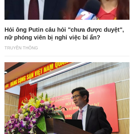
Hỏi ông Putin câu hỏi "chưa được duyệt",
nữ phóng viên bị nghỉ việc bí ẩn?
TRUYỀN THÔNG