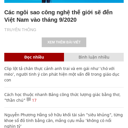
Các ngôi sao công nghệ thế giới sẽ đến
Việt Nam vào tháng 9/2020
TRUYỀN THÔNG
XEM THÊM BÀI VIẾT
Đọc nhiều
Bình luận nhiều
Clip lột tả chân thực cảnh anh trai và em gái như 'chó với
mèo', người tinh ý còn phát hiện một vấn đề trong giáo dục
con
Cách học thuộc nhanh Bảng công thức lượng giác bằng thơ,
"thần chú"
17
Nguyễn Phương Hằng sở hữu khối tài sản "siêu khủng", từng
khoe sổ đỏ tính bằng cân, mắng cựu mẫu 'không có nổi
nghìn tỷ'