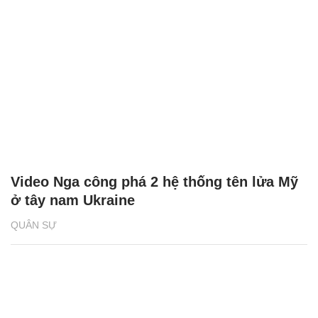
Video Nga công phá 2 hệ thống tên lửa Mỹ
ở tây nam Ukraine
QUÂN SỰ