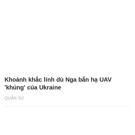
Khoảnh khắc lính dù Nga bắn hạ UAV
'khủng' của Ukraine
QUÂN SỰ