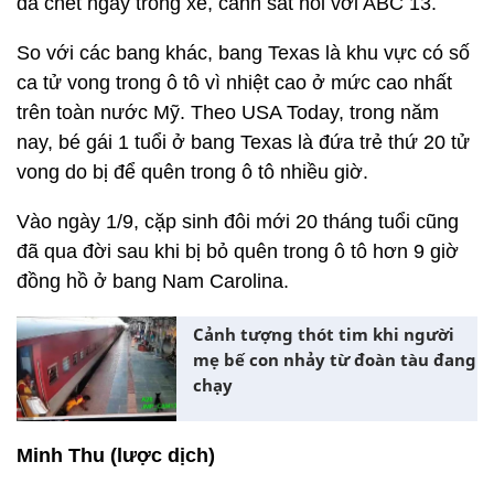
đã chết ngay trong xe, cảnh sát nói với ABC 13.
So với các bang khác, bang Texas là khu vực có số
ca tử vong trong ô tô vì nhiệt cao ở mức cao nhất
trên toàn nước Mỹ. Theo USA Today, trong năm
nay, bé gái 1 tuổi ở bang Texas là đứa trẻ thứ 20 tử
vong do bị để quên trong ô tô nhiều giờ.
Vào ngày 1/9, cặp sinh đôi mới 20 tháng tuổi cũng
đã qua đời sau khi bị bỏ quên trong ô tô hơn 9 giờ
đồng hồ ở bang Nam Carolina.
Cảnh tượng thót tim khi người
mẹ bế con nhảy từ đoàn tàu đang
chạy
Minh Thu (lược dịch)