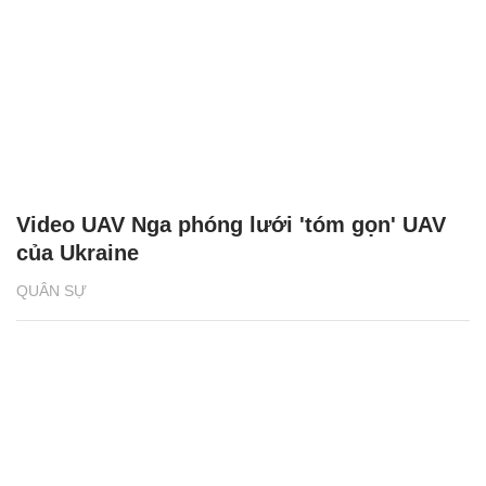
Video UAV Nga phóng lưới 'tóm gọn' UAV
của Ukraine
QUÂN SỰ